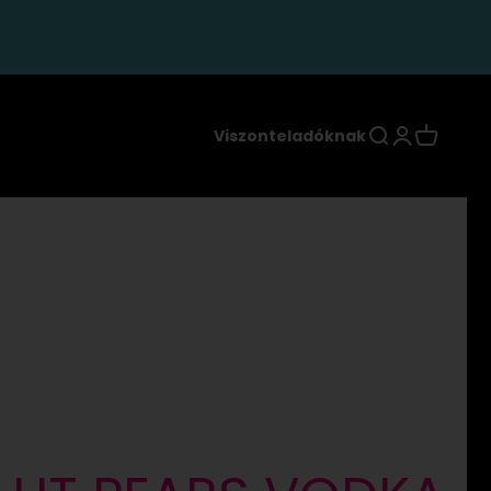
Keresés
Bejelentkez
Kosár
Viszonteladóknak