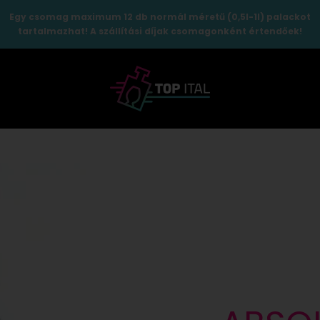
Egy csomag maximum 12 db normál méretű (0,5l-1l) palackot
tartalmazhat! A szállítási díjak csomagonként értendőek!
TopItal