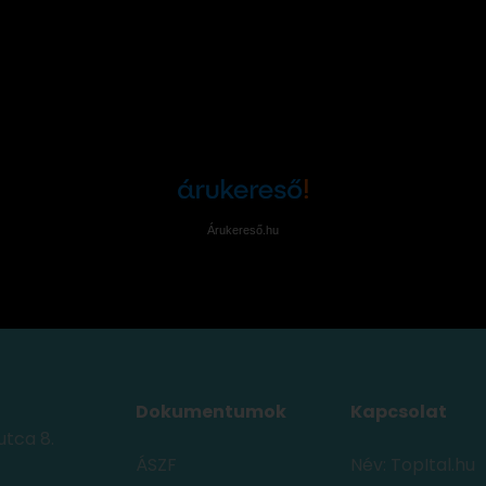
Árukereső.hu
Dokumentumok
Kapcsolat
utca 8.
ÁSZF
Név: TopItal.hu