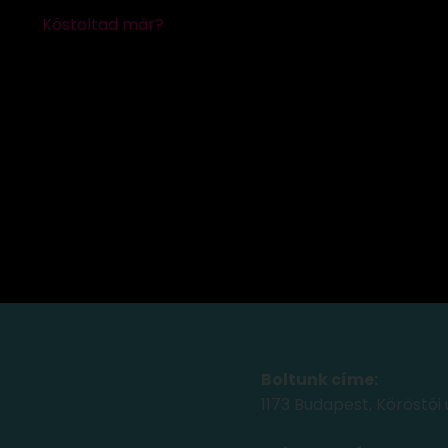
Boltunk címe:
1173 Budapest, Köröstói 