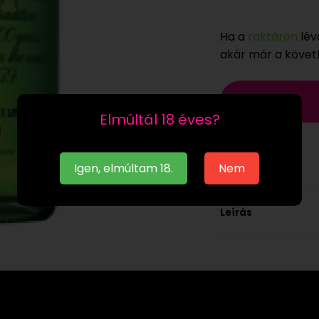
Ha a
raktáron
lév
akár már a köve
Elmúltál 18 éves?
Igen, elmúltam 18.
Nem
Leírás