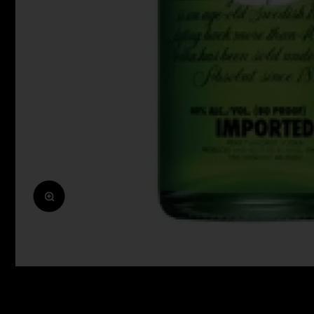
Zoomolás