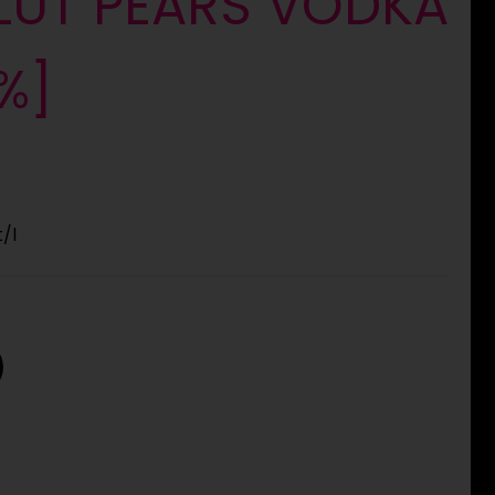
LUT PEARS VODKA
0%]
t
/l