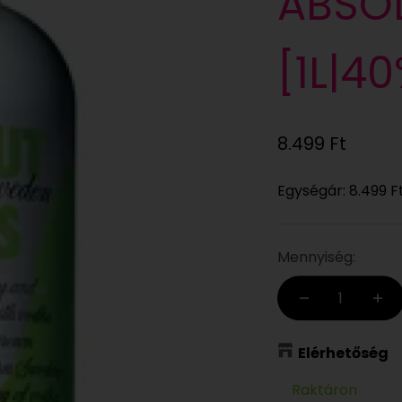
ABSO
[1L|4
Eladási ár
8.499 Ft
Egységár:
8.499 F
Mennyiség:
Elérhetőség
Raktáron