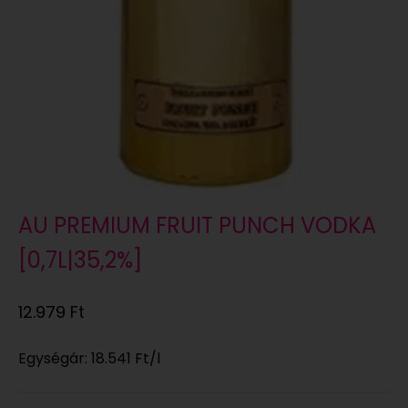
AU PREMIUM FRUIT PUNCH VODKA
[0,7L|35,2%]
Eladási ár
12.979 Ft
Egységár:
18.541 Ft
/l