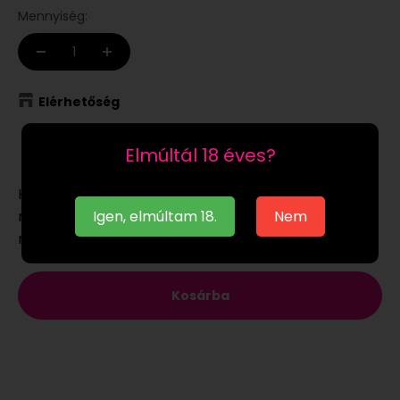
Mennyiség:
Elérhetőség
Raktáron
Elmúltál 18 éves?
Ha a
raktáron
lévő terméket munkanapon 12:00-ig
megrendeled, akár már a következő munkanapon
Igen, elmúltam 18.
Nem
megkaphatod.
Kosárba