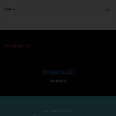
Leírás
Árukereső.hu
Boltunk címe: