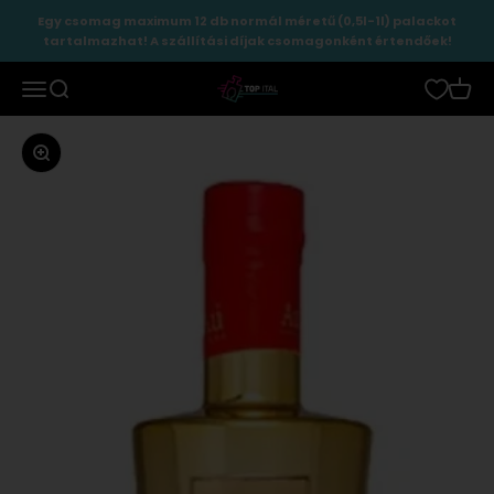
Ugrás a tartalomhoz
Egy csomag maximum 12 db normál méretű (0,5l-1l) palackot
tartalmazhat! A szállítási díjak csomagonként értendőek!
TopItal
Menü
Keresés
Kosár
Zoomolás