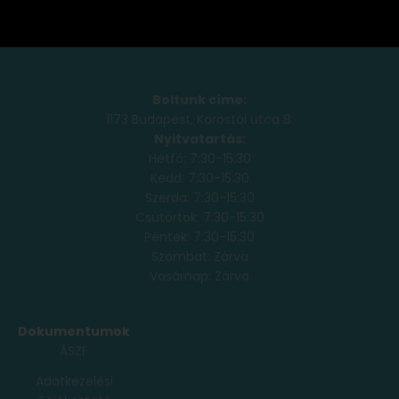
Boltunk címe:
1173 Budapest, Köröstói utca 8.
Nyitvatartás:
Hétfő: 7:30-15:30
Kedd: 7:30-15:30
Szerda: 7:30-15:30
Csütörtök: 7:30-15:30
Péntek: 7:30-15:30
Szombat: Zárva
Vasárnap: Zárva
Dokumentumok
ÁSZF
Adatkezelési