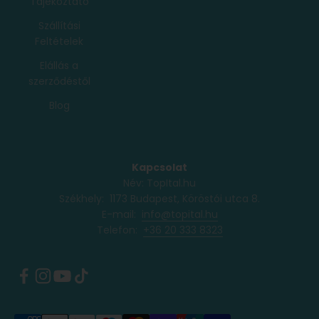
Tájékoztató
Szállítási
Feltételek
Elállás a
szerződéstől
Blog
Kapcsolat
Név: TopItal.hu
Székhely: 1173 Budapest, Köröstói utca 8.
E-mail:
info@topital.hu
Telefon: ‭
+36 20 333 8323