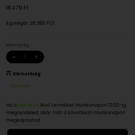
Eladási ár
18.479 Ft
Egységár:
26.399 Ft
/l
Mennyiség:
Elérhetőség
Raktáron
Ha a
raktáron
lévő terméket munkanapon 12:00-ig
megrendeled, akár már a következő munkanapon
megkaphatod.