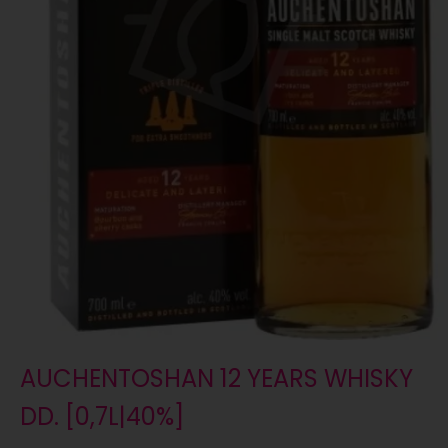
AUCHENTOSHAN 12 YEARS WHISKY
DD. [0,7L|40%]