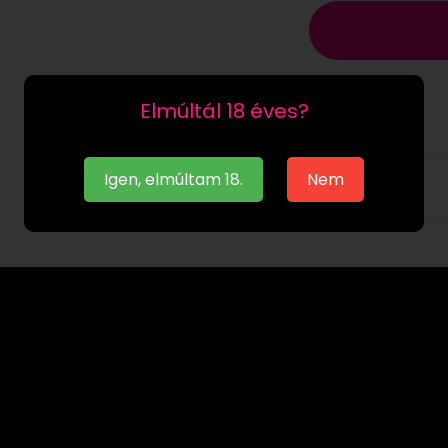
Elmúltál 18 éves?
Igen, elmúltam 18.
Nem
Leírás