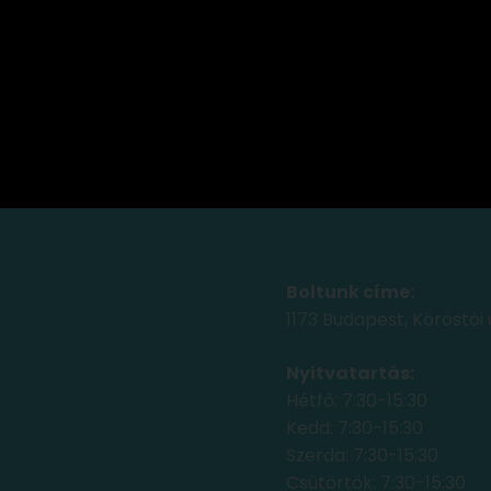
Boltunk címe:
1173 Budapest, Köröstói 
Nyitvatartás:
Hétfő: 7:30-15:30
Kedd: 7:30-15:30
Szerda: 7:30-15:30
Csütörtök: 7:30-15:30