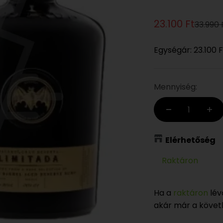
Eladási ár
23.100 Ft
Normál
33.990 
Egységár:
23.100 F
Mennyiség:
Elérhetőség
Raktáron
Ha a
raktáron
lév
akár már a köve