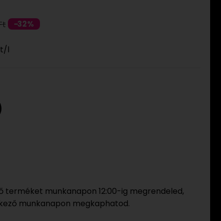
 áron
32%
Ft
t
/l
ő terméket munkanapon 12:00-ig megrendeled,
tkező munkanapon megkaphatod.