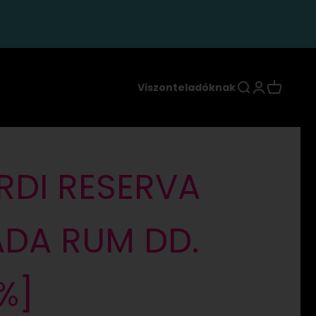
Keresés
Bejelentkez
Kosár
Viszonteladóknak
RDI RESERVA
ADA RUM DD.
0%]