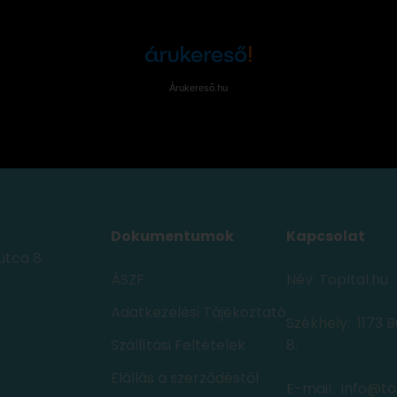
Árukereső.hu
Dokumentumok
Kapcsolat
utca 8.
ÁSZF
Név: TopItal.hu
Adatkezelési Tájékoztató
Székhely: 1173 
Szállítási Feltételek
8.
Elállás a szerződéstől
E-mail:
info@to