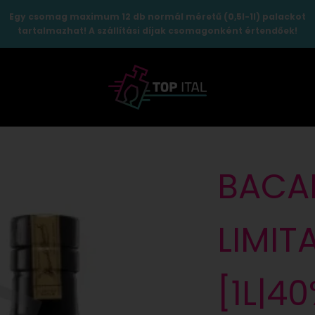
Egy csomag maximum 12 db normál méretű (0,5l-1l) palackot
tartalmazhat! A szállítási díjak csomagonként értendőek!
TopItal
BACA
LIMIT
[1L|4