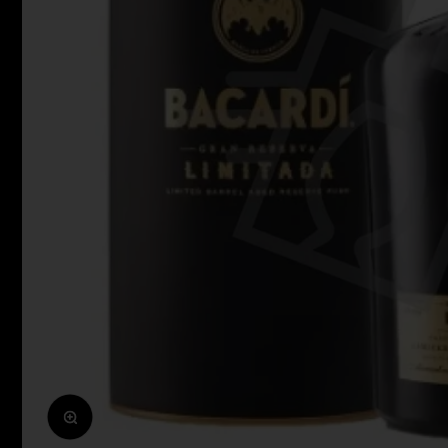
Zoomolás