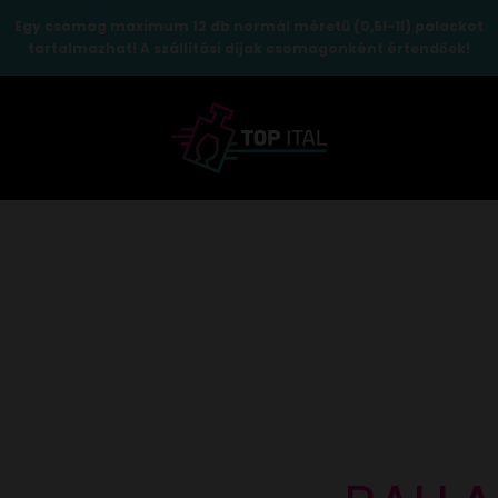
Egy csomag maximum 12 db normál méretű (0,5l-1l) palackot
tartalmazhat! A szállítási díjak csomagonként értendőek!
TopItal