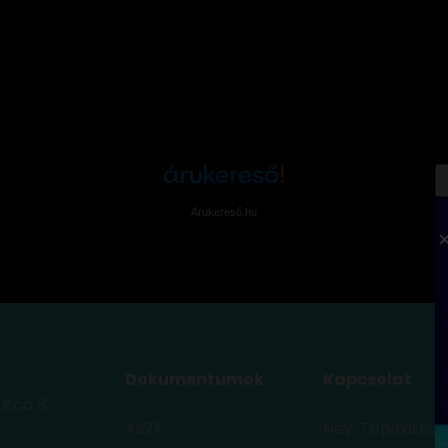
Árukereső.hu
Dokumentumok
Kapcsolat
utca 8.
ÁSZF
Név: TopItal.hu