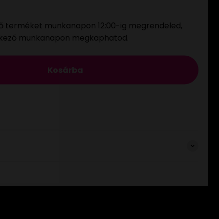
ő terméket munkanapon 12:00-ig megrendeled,
tkező munkanapon megkaphatod.
Kosárba