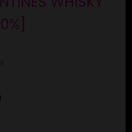
NTINES WHISKY
40%]
/l