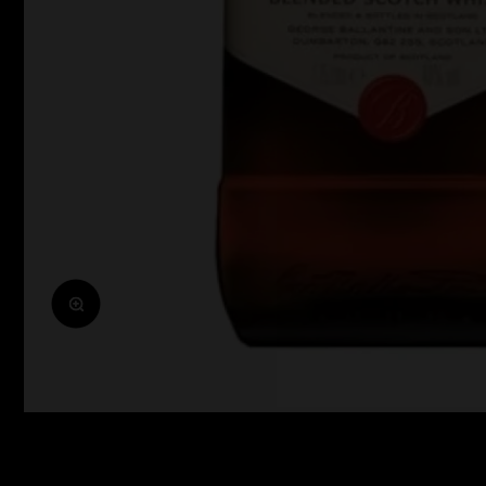
Zoomolás