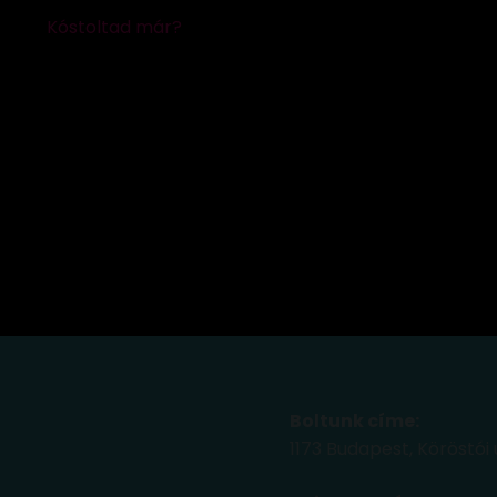
Boltunk címe:
1173 Budapest, Köröstói 