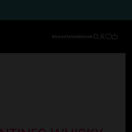
Keresés
Bejelentkezés
Kosár
Viszonteladóknak