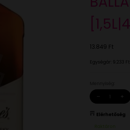
BALLA
[1,5L|
Eladási ár
13.849 Ft
Egységár:
9.233 Ft
Mennyiség:
Elérhetőség
Raktáron