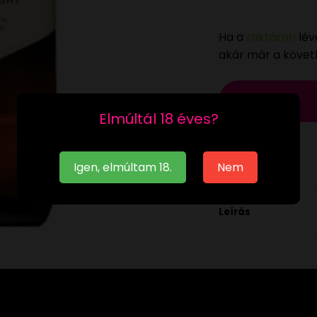
Ha a
raktáron
lév
akár már a köve
Elmúltál 18 éves?
Igen, elmúltam 18.
Nem
Leírás