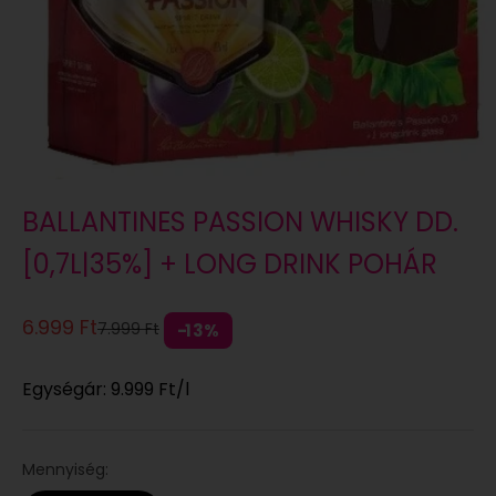
BALLANTINES PASSION WHISKY DD.
[0,7L|35%] + LONG DRINK POHÁR
Eladási ár
6.999 Ft
Normál áron
7.999 Ft
13%
Egységár:
9.999 Ft
/l
Mennyiség: