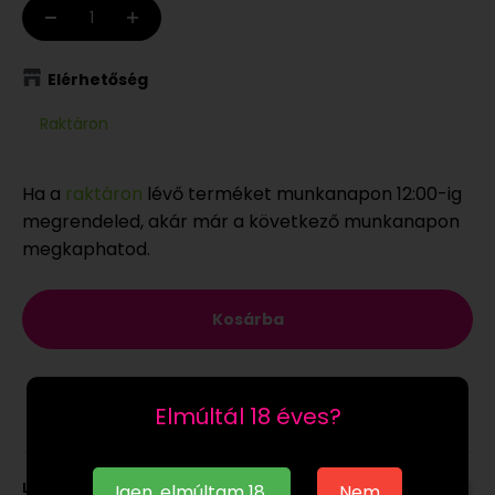
Elérhetőség
Raktáron
Ha a
raktáron
lévő terméket munkanapon 12:00-ig
megrendeled, akár már a következő munkanapon
megkaphatod.
Kosárba
Elmúltál 18 éves?
Leírás
Igen, elmúltam 18.
Nem