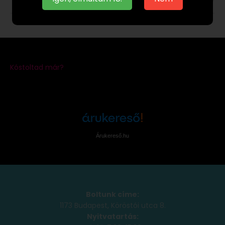
Árukereső.hu
Boltunk címe:
1173 Budapest, Köröstói utca 8.
Nyitvatartás: