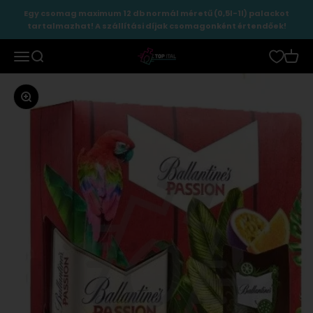
Ugrás a tartalomhoz
Egy csomag maximum 12 db normál méretű (0,5l-1l) palackot
tartalmazhat! A szállítási díjak csomagonként értendőek!
TopItal
Menü
Keresés
Kosár
Zoomolás