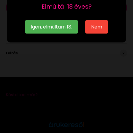
Elmúltál 18 éves?
Kosárba
Igen, elmúltam 18.
Nem
Leírás