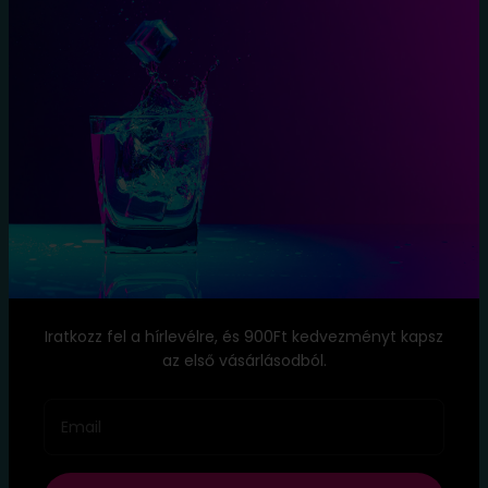
Tájékoztató
Szállítási
Feltételek
Elállás a
szerződéstől
Blog
Kapcsolat
Név: TopItal.hu
Székhely: 1173 Budapest, Köröstói utca 8.
Iratkozz fel a hírlevélre, és 900Ft kedvezményt kapsz
E-mail:
info@topital.hu
az első vásárlásodból.
Telefon: ‭
+36 20 333 8323
Email