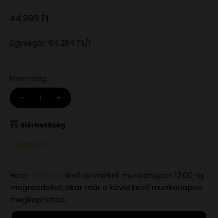
Eladási ár
44.999 Ft
Egységár:
64.284 Ft
/l
Mennyiség:
Elérhetőség
Raktáron
Ha a
raktáron
lévő terméket munkanapon 12:00-ig
megrendeled, akár már a következő munkanapon
megkaphatod.