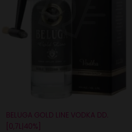
BELUGA GOLD LINE VODKA DD.
[0,7L|40%]