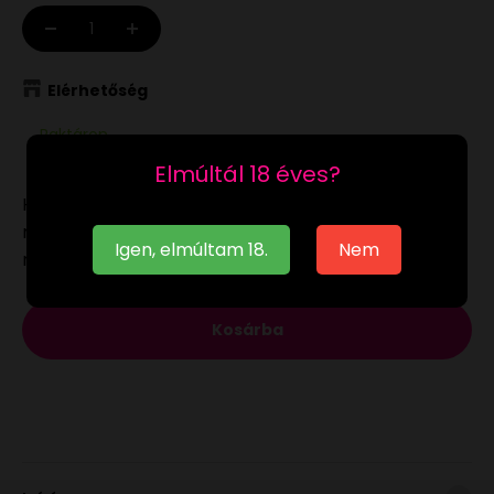
Elérhetőség
Raktáron
Elmúltál 18 éves?
Ha a
raktáron
lévő terméket munkanapon 12:00-ig
megrendeled, akár már a következő munkanapon
Igen, elmúltam 18.
Nem
megkaphatod.
Kosárba