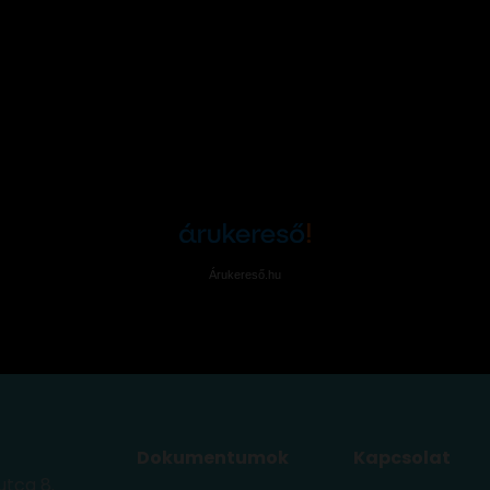
Árukereső.hu
Dokumentumok
Kapcsolat
utca 8.