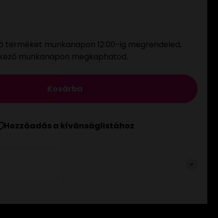
ő terméket munkanapon 12:00-ig megrendeled,
tkező munkanapon megkaphatod.
Kosárba
Hozzáadás a kívánságlistához