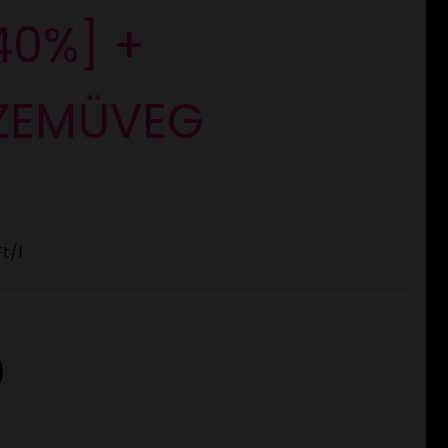
|40%] +
ZEMÜVEG
Ft
/l