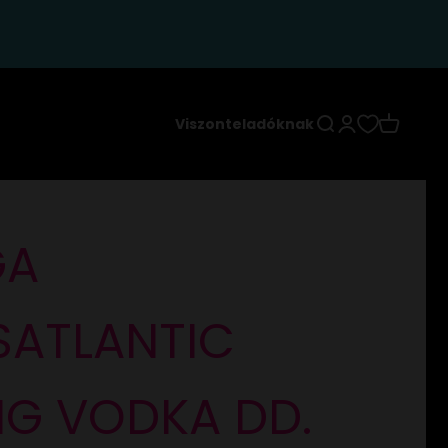
Keresés
Bejelentkezés
Kosár
Viszonteladóknak
GA
SATLANTIC
NG VODKA DD.