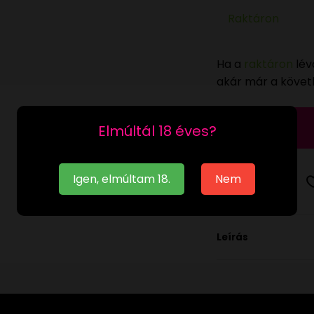
Raktáron
Ha a
raktáron
lév
akár már a köve
Elmúltál 18 éves?
Igen, elmúltam 18.
Nem
Leírás