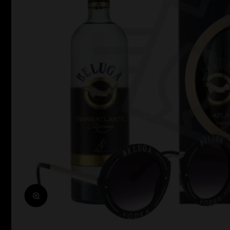
Zoomolás