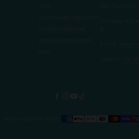
ÁSZF
Név: TopItal.hu
Adatkezelési Tájékoztató
Székhely: 1173 
Szállítási Feltételek
8.
Elállás a szerződéstől
E-mail:
info@to
Blog
Telefon: ‭
+36 20
 TopItal. Szolgáltató: Shopify