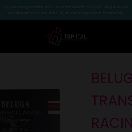
Egy csomag maximum 12 db normál méretű (0,5l-1l) palackot
tartalmazhat! A szállítási díjak csomagonként értendőek!
TopItal
BELU
TRAN
RACI