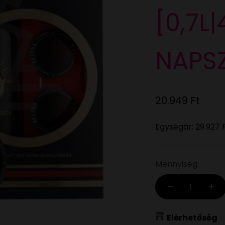
[0,7L
NAPS
Eladási ár
20.949 Ft
Egységár:
29.927 
Mennyiség:
Elérhetőség