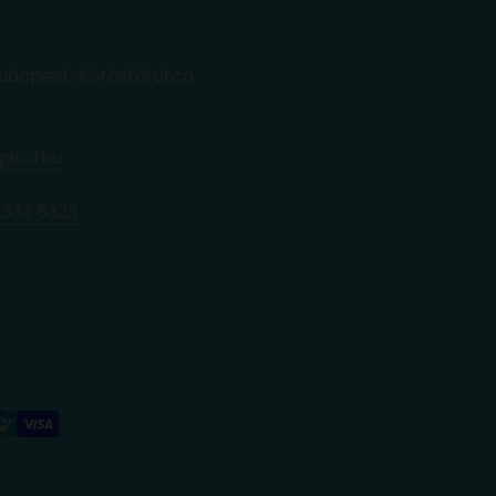
Budapest, Köröstói utca
Iratkozz fel a hírlevélre, és 900Ft
pital.hu
kedvezményt kapsz az első vásárlásodból.
 333 8323
Email
Feliratkozás
A feliratkozással elfogadod az általános szerződési
feltételeket. A kupon 9000Ft feletti rendelésekre érvényes.