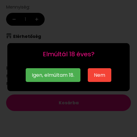
Mennyiség:
Elérhetőség
Raktáron
Elmúltál 18 éves?
Ha a
raktáron
lévő terméket munkanapon 12:00-ig
Igen, elmúltam 18.
Nem
megrendeled, akár már a következő munkanapon
megkaphatod.
Kosárba