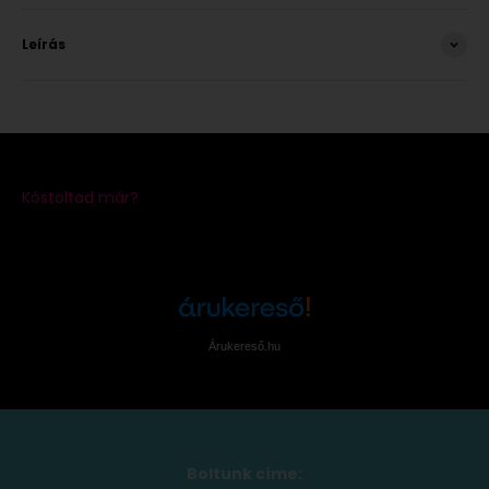
Leírás
Árukereső.hu
Boltunk címe: