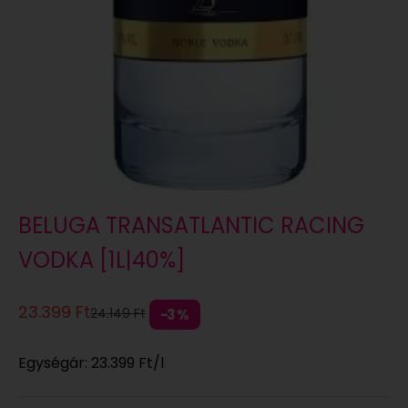
BELUGA TRANSATLANTIC RACING
VODKA [1L|40%]
Eladási ár
23.399 Ft
Normál áron
24.149 Ft
3%
Egységár:
23.399 Ft
/l