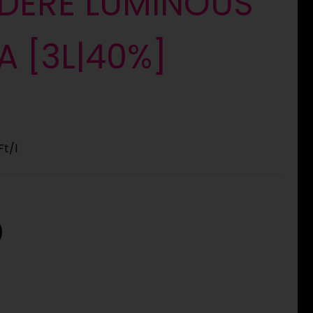
EDERE LUMINOUS
 [3L|40%]
Ft
/l