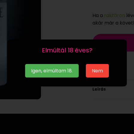
Ha a
raktáron
lév
akár már a köve
Elmúltál 18 éves?
Igen, elmúltam 18.
Nem
Leírás