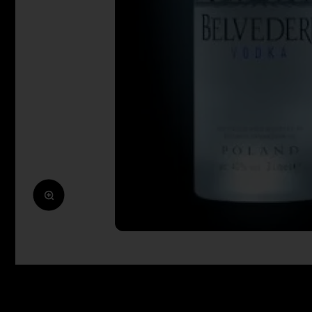
Zoomolás