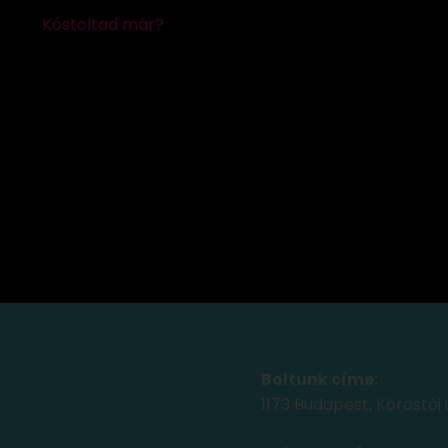
Boltunk címe:
1173 Budapest, Köröstói 