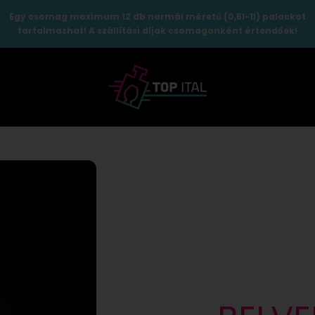
Egy csomag maximum 12 db normál méretű (0,5l-1l) palackot
tartalmazhat! A szállítási díjak csomagonként értendőek!
TopItal