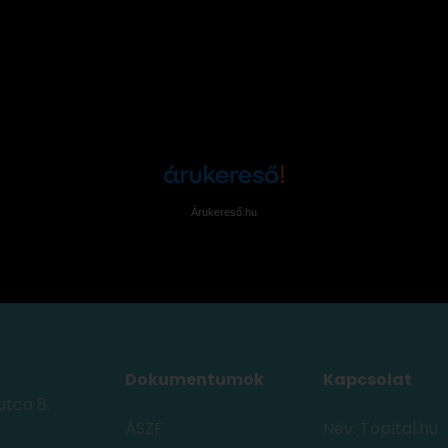
Árukereső.hu
Dokumentumok
Kapcsolat
utca 8.
ÁSZF
Név: TopItal.hu