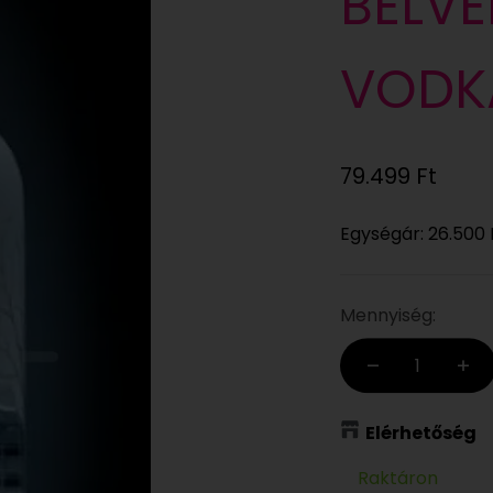
BELV
VODKA
Eladási ár
79.499 Ft
Egységár:
26.500 
Mennyiség:
Elérhetőség
Raktáron