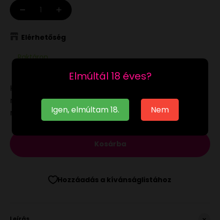
Elérhetőség
Raktáron
Elmúltál 18 éves?
Ha a
raktáron
lévő terméket munkanapon 12:00-ig
megrendeled, akár már a következő munkanapon
Igen, elmúltam 18.
Nem
megkaphatod.
Kosárba
Hozzáadás a kívánságlistához
Leírás