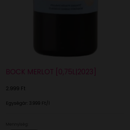
BOCK MERLOT [0,75L|2023]
Eladási ár
2.999 Ft
Egységár:
3.999 Ft
/l
Mennyiség: