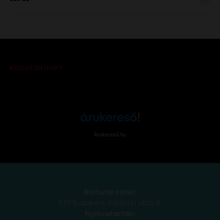
Árukereső.hu
Boltunk címe:
1173 Budapest, Köröstói utca 8.
Nyitvatartás: