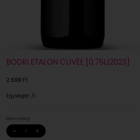
BODRI ETALON CUVÉE [0,75L|2023]
Eladási ár
2.599 Ft
Egységár: /l
Mennyiség: