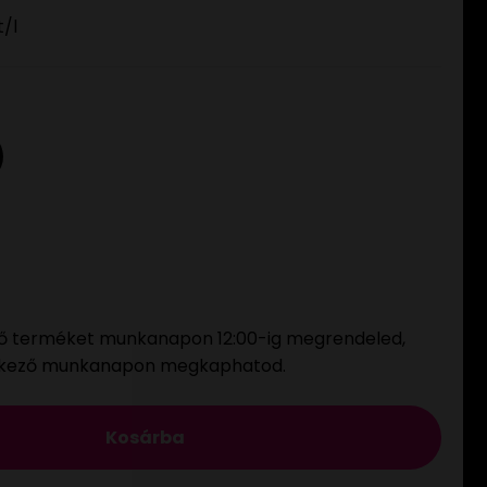
t
/l
ő terméket munkanapon 12:00-ig megrendeled,
tkező munkanapon megkaphatod.
Kosárba