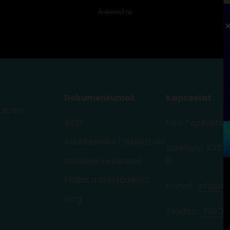
Árukereső.hu
Dokumentumok
Kapcsolat
utca 8.
ÁSZF
Név: TopItal.hu
Adatkezelési Tájékoztató
Székhely: 1173 
Szállítási Feltételek
8.
Elállás a szerződéstől
E-mail:
info@to
Blog
Telefon: ‭
+36 20