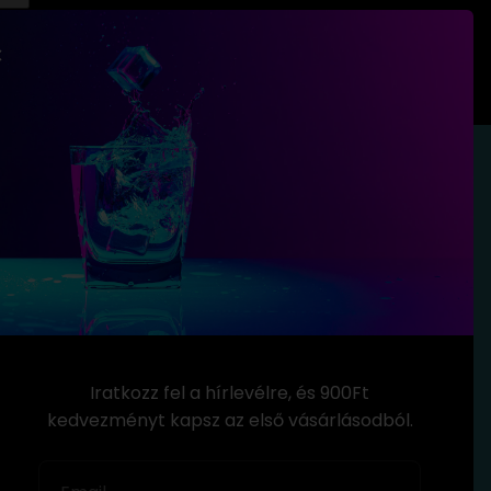
Budapest, Köröstói utca
Iratkozz fel a hírlevélre, és 900Ft
pital.hu
kedvezményt kapsz az első vásárlásodból.
 333 8323