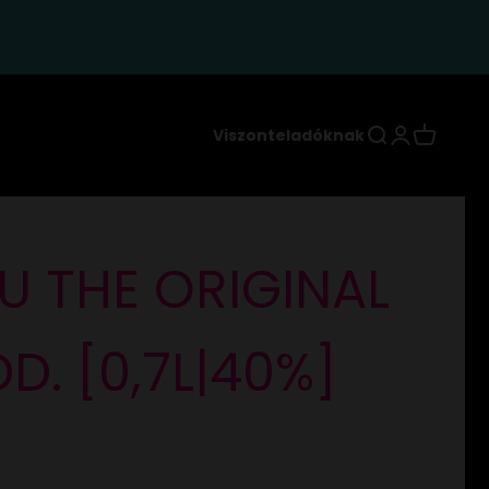
Keresés
Bejelentkez
Kosár
Viszonteladóknak
 THE ORIGINAL
D. [0,7L|40%]