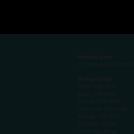
Boltunk címe:
1173 Budapest, Köröstói 
Nyitvatartás:
Hétfő: 7:30-15:30
Kedd: 7:30-15:30
Szerda: 7:30-15:30
Csütörtök: 7:30-15:30
Péntek: 7:30-15:30
Szombat: Zárva
Vasárnap: Zárva