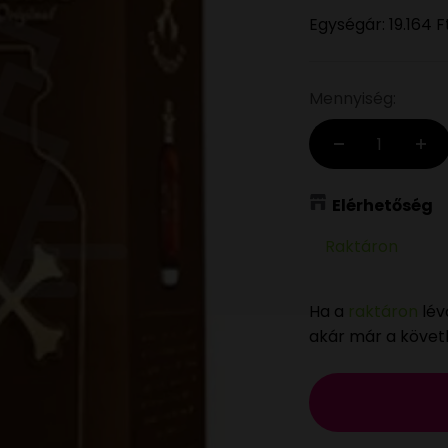
Egységár:
19.164 F
Mennyiség:
Elérhetőség
Raktáron
Ha a
raktáron
lév
akár már a köve