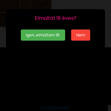
Elmúltál 18 éves?
Leírás
Igen, elmúltam 18.
Nem