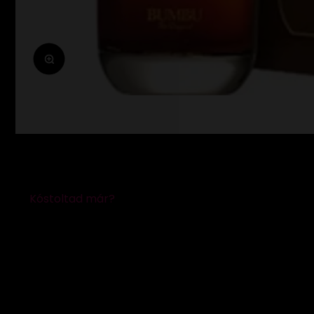
Zoomolás