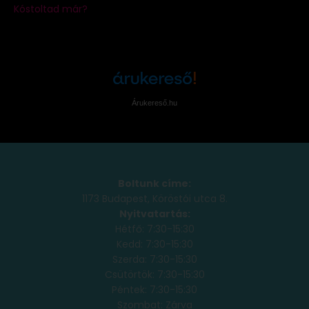
Árukereső.hu
Boltunk címe:
1173 Budapest, Köröstói utca 8.
Nyitvatartás:
Hétfő: 7:30-15:30
Kedd: 7:30-15:30
Szerda: 7:30-15:30
Csütörtök: 7:30-15:30
Péntek: 7:30-15:30
Szombat: Zárva