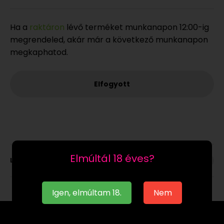
Ha a
raktáron
lévő terméket munkanapon 12:00-ig
megrendeled, akár már a következő munkanapon
megkaphatod.
Elfogyott
Elmúltál 18 éves?
Leírás
Igen, elmúltam 18.
Nem