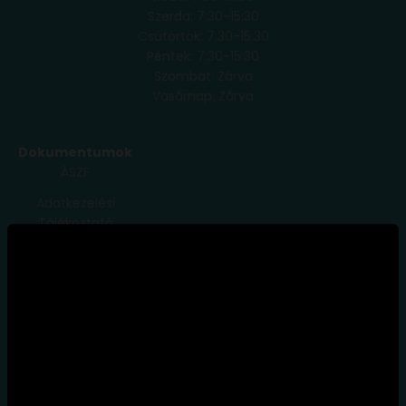
Szerda: 7:30-15:30
Csütörtök: 7:30-15:30
Péntek: 7:30-15:30
Szombat: Zárva
Vasárnap: Zárva
Dokumentumok
ÁSZF
Adatkezelési
Tájékoztató
Szállítási
Feltételek
Elállás a
szerződéstől
Blog