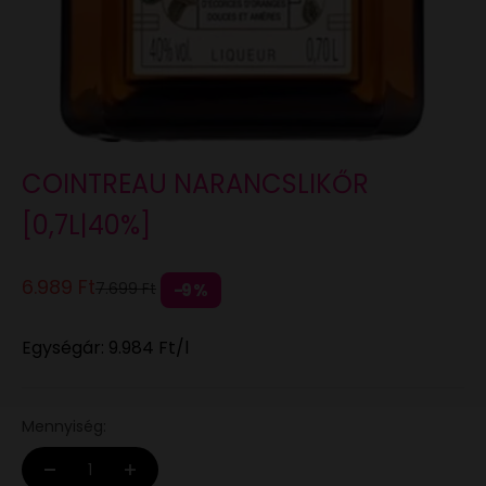
COINTREAU NARANCSLIKŐR
[0,7L|40%]
Eladási ár
6.989 Ft
Normál áron
7.699 Ft
9%
Egységár:
9.984 Ft
/l
Mennyiség: