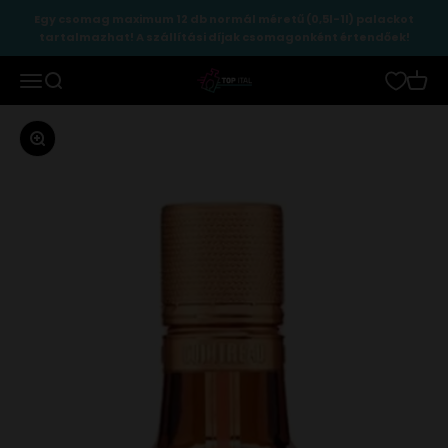
Ugrás a tartalomhoz
Egy csomag maximum 12 db normál méretű (0,5l-1l) palackot
tartalmazhat! A szállítási díjak csomagonként értendőek!
TopItal
Menü
Keresés
Kosár
Zoomolás