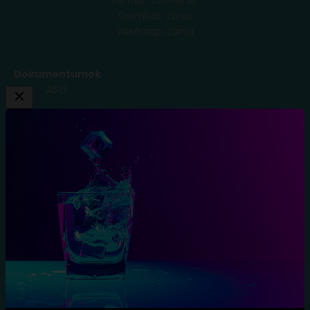
Péntek: 7:30-15:30
Szombat: Zárva
Vasárnap: Zárva
Dokumentumok
ÁSZF
Adatkezelési
Tájékoztató
Szállítási
Feltételek
Elállás a
szerződéstől
Blog
Kapcsolat
Név: TopItal.hu