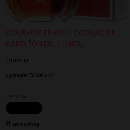
COURVOISIER XO LE COGNAC DE
NAPOLÉON DD. [1L|40%]
Eladási ár
79.899 Ft
Egységár:
79.899 Ft
/l
Mennyiség:
Elérhetőség