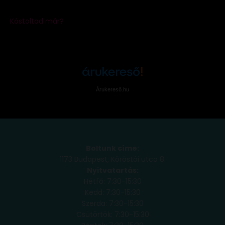
Árukereső.hu
Boltunk címe:
1173 Budapest, Köröstói utca 8.
Nyitvatartás:
Hétfő: 7:30-15:30
Kedd: 7:30-15:30
Szerda: 7:30-15:30
Csütörtök: 7:30-15:30