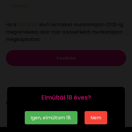
Raktáron
Ha a
raktáron
lévő terméket munkanapon 12:00-ig
megrendeled, akár már a következő munkanapon
megkaphatod.
Kosárba
Elmúltál 18 éves?
Leírás
Igen, elmúltam 18.
Nem