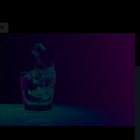
Budapest, Köröstói utca