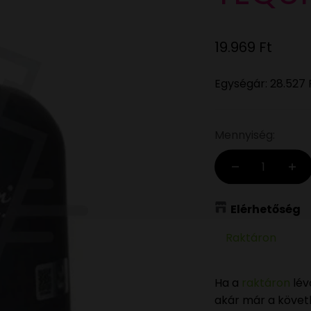
Eladási ár
19.969 Ft
Egységár:
28.527 
Mennyiség:
Elérhetőség
Raktáron
Ha a
raktáron
lév
akár már a köve