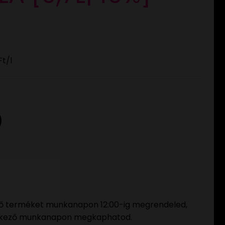
Ft
/l
ő terméket munkanapon 12:00-ig megrendeled,
tkező munkanapon megkaphatod.