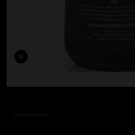
Zoomolás