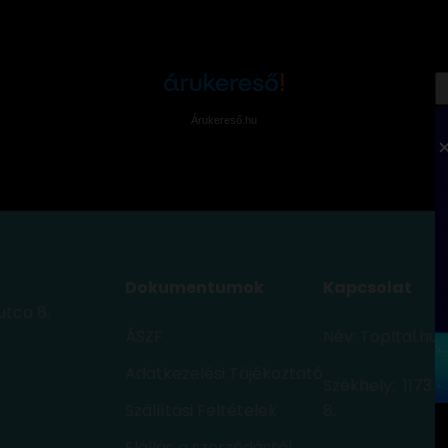
Árukereső.hu
Dokumentumok
Kapcsolat
utca 8.
ÁSZF
Név: TopItal.hu
Adatkezelési Tájékoztató
Székhely: 1173 
Szállítási Feltételek
8.
Elállás a szerződéstől