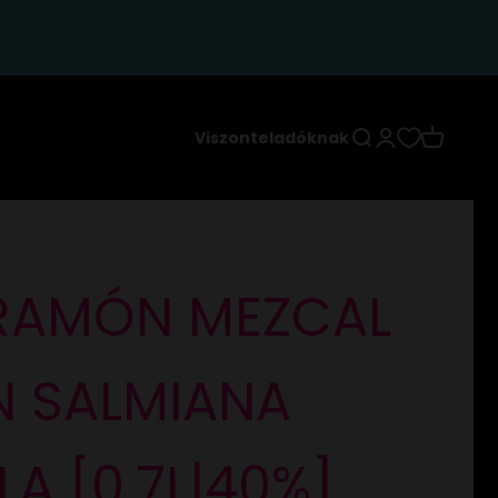
Keresés
Bejelentkezés
Kosár
Viszonteladóknak
RAMÓN MEZCAL
N SALMIANA
LA [0,7L|40%]