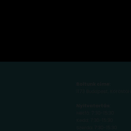
Boltunk címe:
1173 Budapest, Köröstói 
Nyitvatartás:
Hétfő: 7:30-15:30
Kedd: 7:30-15:30
Szerda: 7:30-15:30