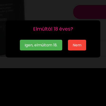
Elmúltál 18 éves?
Igen, elmúltam 18.
Nem
Leírás