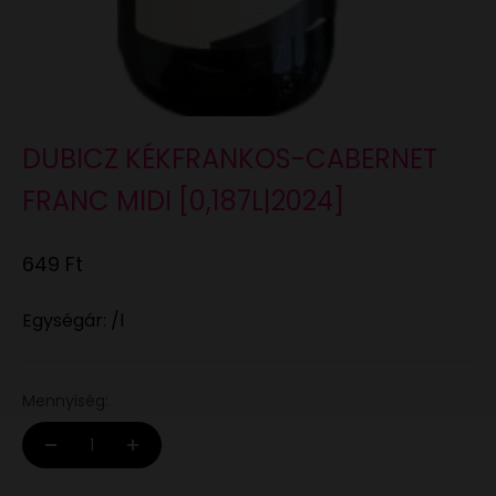
DUBICZ KÉKFRANKOS-CABERNET
FRANC MIDI [0,187L|2024]
Eladási ár
649 Ft
Egységár: /l
Mennyiség: