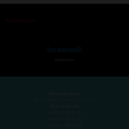
Árukereső.hu
Boltunk címe:
1173 Budapest, Köröstói utca 8.
Nyitvatartás:
Hétfő: 7:30-15:30
Kedd: 7:30-15:30
Szerda: 7:30-15:30