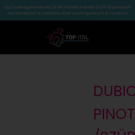
Egy csomag maximum 12 db normál méretű (0,5l-1l) palackot
tartalmazhat! A szállítási díjak csomagonként értendőek!
TopItal
DUBI
PINOT