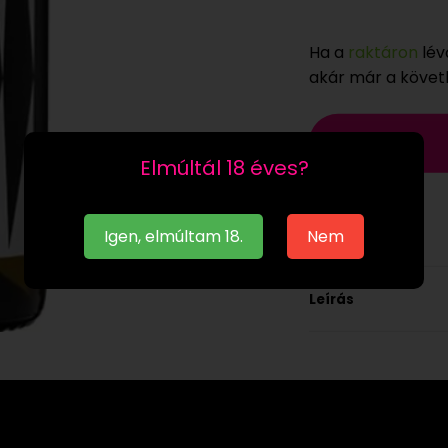
Ha a
raktáron
lév
akár már a köve
Elmúltál 18 éves?
Igen, elmúltam 18.
Nem
Leírás