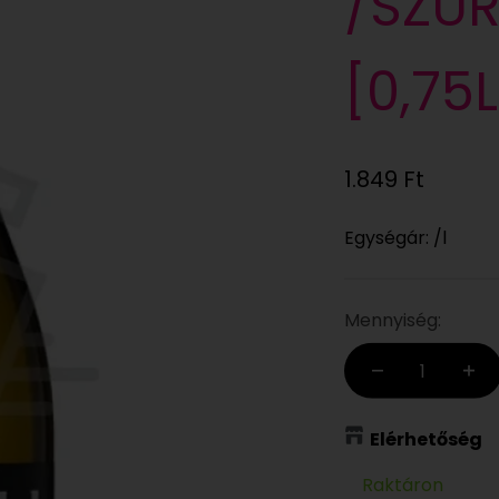
/SZÜ
[0,75
Eladási ár
1.849 Ft
Egységár: /l
Mennyiség:
Elérhetőség
Raktáron