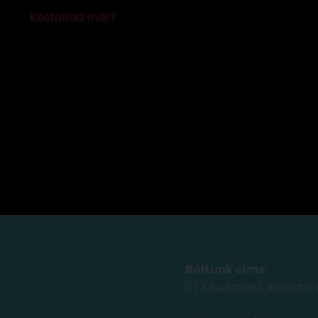
Boltunk címe:
1173 Budapest, Köröstói 