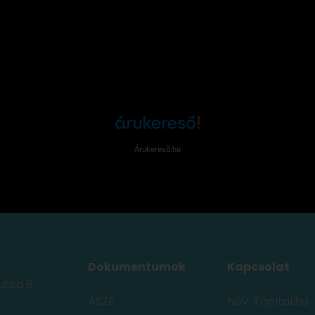
Árukereső.hu
Dokumentumok
Kapcsolat
utca 8.
ÁSZF
Név: TopItal.hu