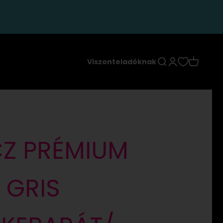
Keresés
Bejelentkezés
Kosár
Viszonteladóknak
CZ PRÉMIUM
 GRIS