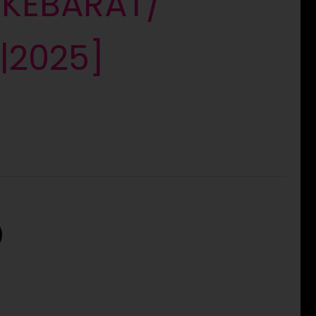
RKEBARÁT/
L|2025]