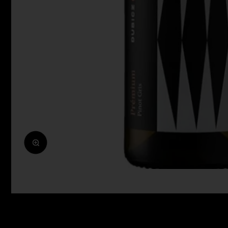
Zoomolás