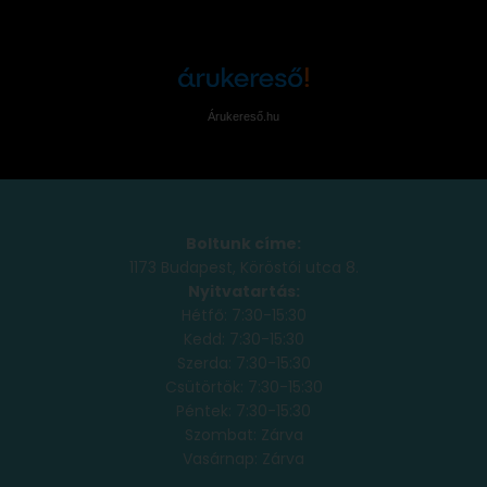
Árukereső.hu
Boltunk címe:
1173 Budapest, Köröstói utca 8.
Nyitvatartás:
Hétfő: 7:30-15:30
Kedd: 7:30-15:30
Szerda: 7:30-15:30
Csütörtök: 7:30-15:30
Péntek: 7:30-15:30
Szombat: Zárva
Vasárnap: Zárva