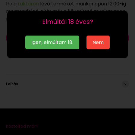
Ha a
raktáron
lévő terméket munkanapon 12:00-ig
megrendeled, akár már a következő munkanapon
megkaphatod.
Elmúltál 18 éves?
Kosárba
Igen, elmúltam 18.
Nem
Leírás