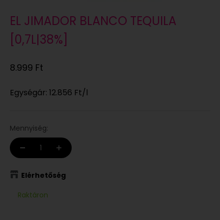
EL JIMADOR BLANCO TEQUILA
[0,7L|38%]
Eladási ár
8.999 Ft
Egységár:
12.856 Ft
/l
Mennyiség:
Elérhetőség
Raktáron