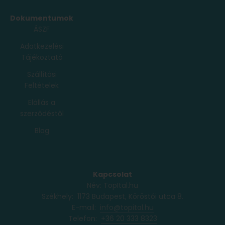
Dokumentumok
ÁSZF
Adatkezelési
Tájékoztató
Szállítási
Feltételek
Elállás a
szerződéstől
Blog
Kapcsolat
Név: TopItal.hu
Székhely: 1173 Budapest, Köröstói utca 8.
E-mail:
info@topital.hu
Telefon: ‭
+36 20 333 8323