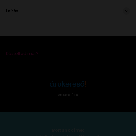
Leírás
Árukereső.hu
Boltunk címe: