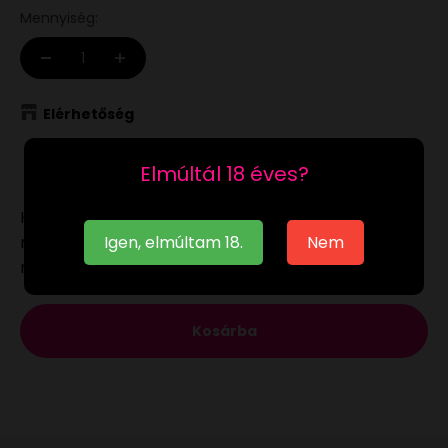
Mennyiség:
Elérhetőség
Raktáron
Elmúltál 18 éves?
Ha a
raktáron
lévő terméket munkanapon 12:00-ig
Igen, elmúltam 18.
Nem
megrendeled, akár már a következő munkanapon
megkaphatod.
Kosárba