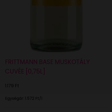
FRITTMANN BASE MUSKOTÁLY
CUVÉE [0,75L]
Eladási ár
1.179 Ft
Egységár:
1.572 Ft
/l