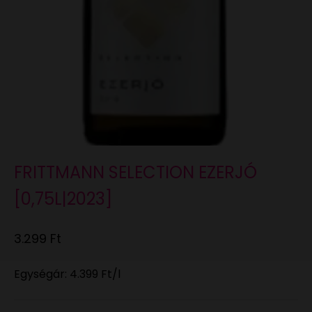
FRITTMANN SELECTION EZERJÓ
[0,75L|2023]
Eladási ár
3.299 Ft
Egységár:
4.399 Ft
/l