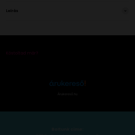
Leírás
Árukereső.hu
Boltunk címe: