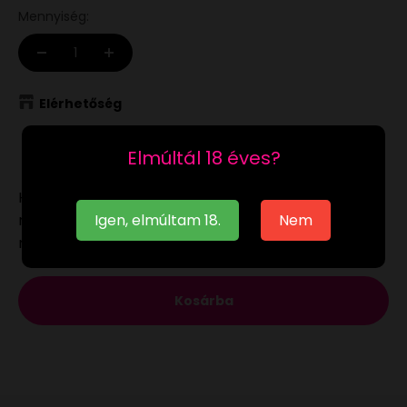
Mennyiség:
Elérhetőség
Raktáron
Elmúltál 18 éves?
Ha a
raktáron
lévő terméket munkanapon 12:00-ig
megrendeled, akár már a következő munkanapon
Igen, elmúltam 18.
Nem
megkaphatod.
Kosárba