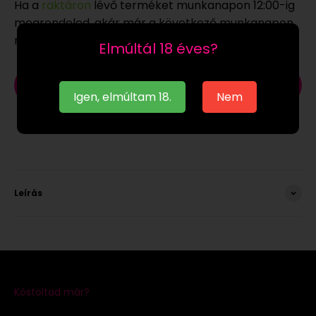
Ha a
raktáron
lévő terméket munkanapon 12:00-ig
megrendeled, akár már a következő munkanapon
megkaphatod.
Elmúltál 18 éves?
Kosárba
Igen, elmúltam 18.
Nem
Leírás