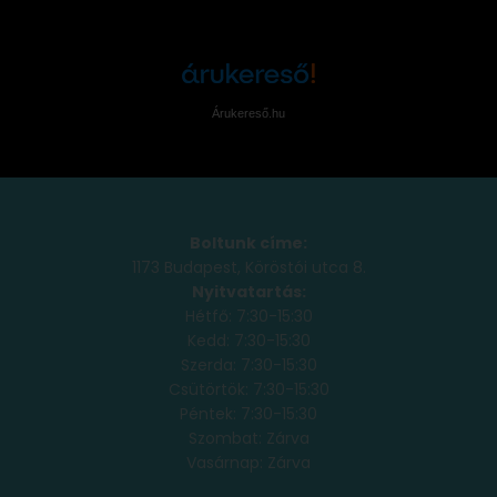
Árukereső.hu
Boltunk címe:
1173 Budapest, Köröstói utca 8.
Nyitvatartás:
Hétfő: 7:30-15:30
Kedd: 7:30-15:30
Szerda: 7:30-15:30
Csütörtök: 7:30-15:30
Péntek: 7:30-15:30
Szombat: Zárva
Vasárnap: Zárva