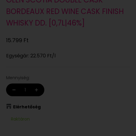
BORDEAUX RED WINE CASK FINISH
WHISKY DD. [0,7L|46%]
Eladási ár
15.799 Ft
Egységár:
22.570 Ft
/l
Mennyiség:
Elérhetőség
Raktáron