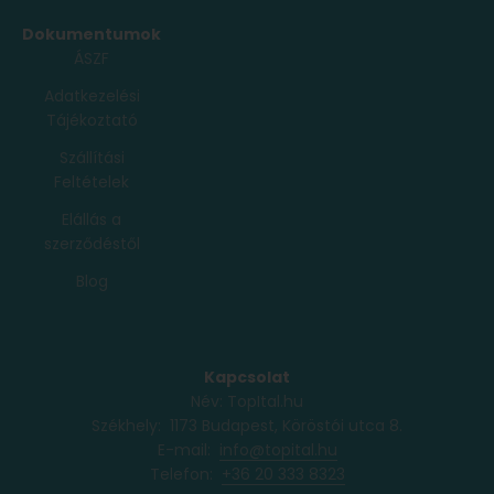
Dokumentumok
ÁSZF
Adatkezelési
Tájékoztató
Szállítási
Feltételek
Elállás a
szerződéstől
Blog
Kapcsolat
Név: TopItal.hu
Székhely: 1173 Budapest, Köröstói utca 8.
E-mail:
info@topital.hu
Telefon: ‭
+36 20 333 8323