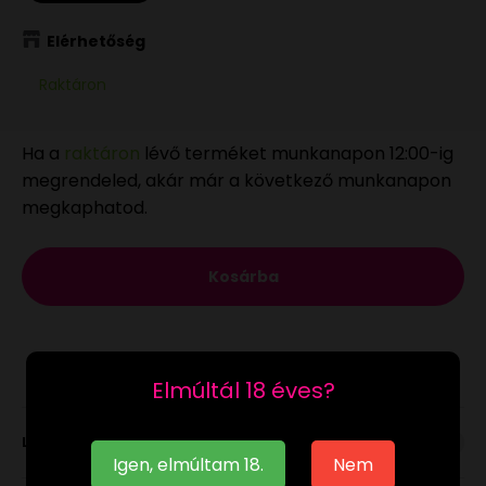
Elérhetőség
Raktáron
Ha a
raktáron
lévő terméket munkanapon 12:00-ig
megrendeled, akár már a következő munkanapon
megkaphatod.
Kosárba
Elmúltál 18 éves?
Leírás
Igen, elmúltam 18.
Nem