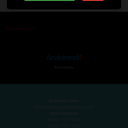
Árukereső.hu
Boltunk címe:
1173 Budapest, Köröstói utca 8.
Nyitvatartás:
Hétfő: 7:30-15:30
Kedd: 7:30-15:30