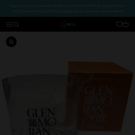
Ugrás a tartalomhoz
Egy csomag maximum 12 db normál méretű (0,5l-1l) palackot
tartalmazhat! A szállítási díjak csomagonként értendőek!
TopItal
Menü
Keresés
Kosár
Zoomolás