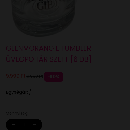
GLENMORANGIE TUMBLER
ÜVEGPOHÁR SZETT [6 DB]
Eladási ár
9.999 Ft
Normál áron
19.990 Ft
50%
Egységár: /l
Mennyiség: