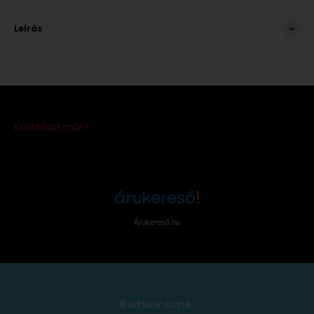
Leírás
Árukereső.hu
Boltunk címe: