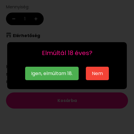
Mennyiség:
Elérhetőség
Raktáron
Elmúltál 18 éves?
Ha a
raktáron
lévő terméket munkanapon 12:00-ig
Igen, elmúltam 18.
Nem
megrendeled, akár már a következő munkanapon
megkaphatod.
Kosárba