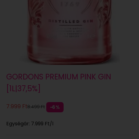
GORDONS PREMIUM PINK GIN
[1L|37,5%]
Eladási ár
7.999 Ft
Normál áron
8.499 Ft
6%
Egységár:
7.999 Ft
/l