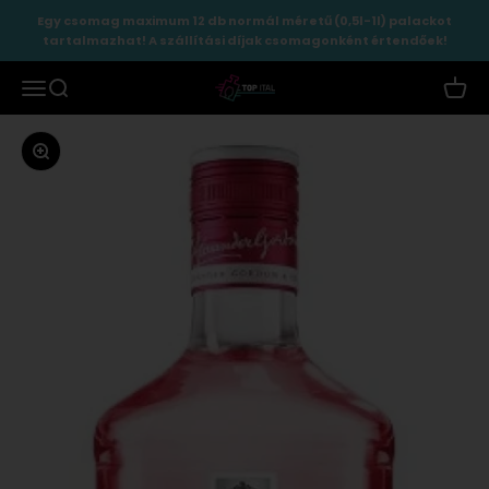
Ugrás a tartalomhoz
Egy csomag maximum 12 db normál méretű (0,5l-1l) palackot
tartalmazhat! A szállítási díjak csomagonként értendőek!
TopItal
Menü
Keresés
Kosár
Zoomolás