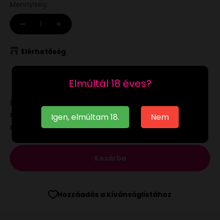
Mennyiség:
Elérhetőség
Raktáron
Elmúltál 18 éves?
Ha a
raktáron
lévő terméket munkanapon 12:00-ig
megrendeled, akár már a következő munkanapon
Igen, elmúltam 18.
Nem
megkaphatod.
Kosárba
Hozzáadás a kívánságlistához