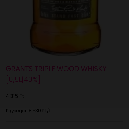
GRANTS TRIPLE WOOD WHISKY
[0,5L|40%]
Eladási ár
4.315 Ft
Egységár:
8.630 Ft
/l