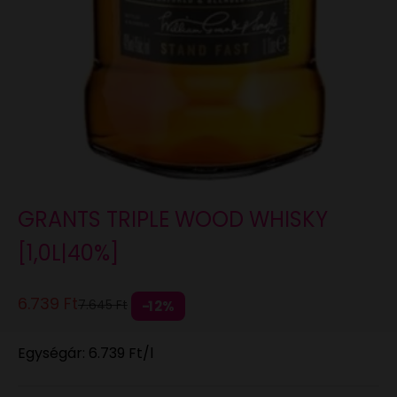
GRANTS TRIPLE WOOD WHISKY
[1,0L|40%]
Eladási ár
6.739 Ft
Normál áron
7.645 Ft
12%
Egységár:
6.739 Ft
/l