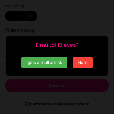
Mennyiség:
Elérhetőség
Raktáron
Elmúltál 18 éves?
Ha a
raktáron
lévő terméket munkanapon 12:00-ig
Igen, elmúltam 18.
Nem
megrendeled, akár már a következő munkanapon
megkaphatod.
Kosárba
Hozzáadás a kívánságlistához