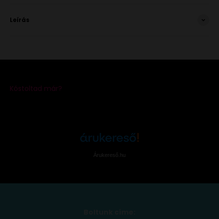
Leírás
Árukereső.hu
Boltunk címe: