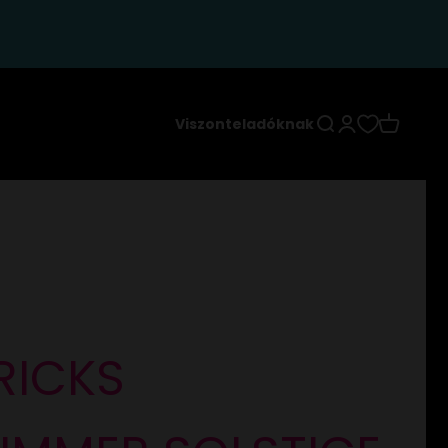
Keresés
Bejelentkezés
Kosár
Viszonteladóknak
RICKS