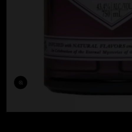
Zoomolás