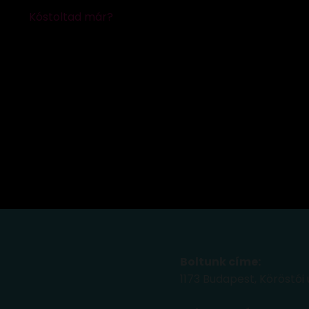
Boltunk címe:
1173 Budapest, Köröstói 