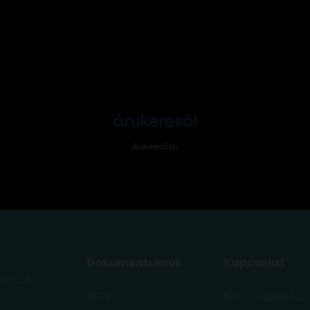
Árukereső.hu
Dokumentumok
Kapcsolat
utca 8.
ÁSZF
Név: TopItal.hu