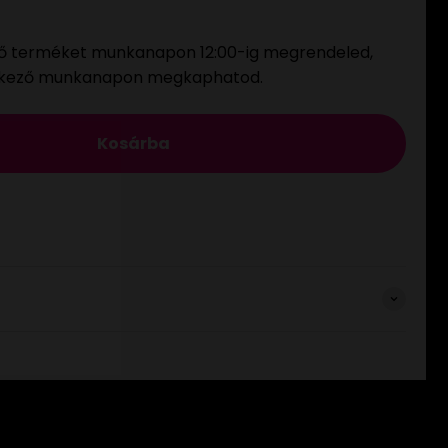
ő terméket munkanapon 12:00-ig megrendeled,
tkező munkanapon megkaphatod.
Kosárba