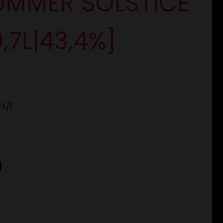
UMMER SOLSTICE
0,7L|43,4%]
Ft
/l