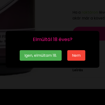
Ha a
raktáron
lév
akár már a köve
Elmúltál 18 éves?
Igen, elmúltam 18.
Nem
Leírás