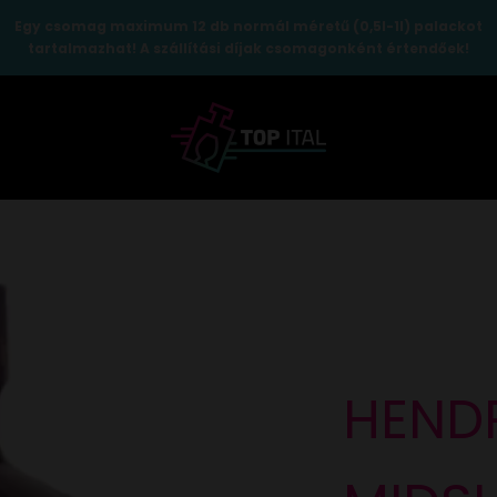
Egy csomag maximum 12 db normál méretű (0,5l-1l) palackot
tartalmazhat! A szállítási díjak csomagonként értendőek!
TopItal
HEND