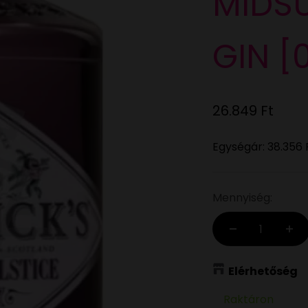
MIDS
GIN [
Eladási ár
26.849 Ft
Egységár:
38.356 
Mennyiség:
Elérhetőség
Raktáron