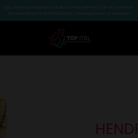
Egy csomag maximum 12 db normál méretű (0,5l-1l) palackot
tartalmazhat! A szállítási díjak csomagonként értendőek!
TopItal
HEND