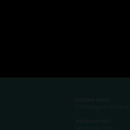
Boltunk címe:
1173 Budapest, Köröstói 
Nyitvatartás:
Hétfő: 7:30-15:30