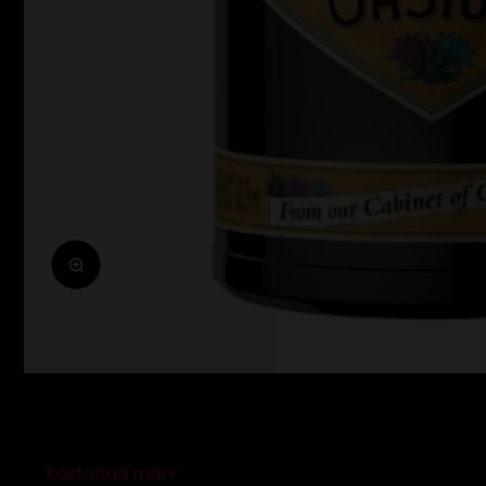
Zoomolás