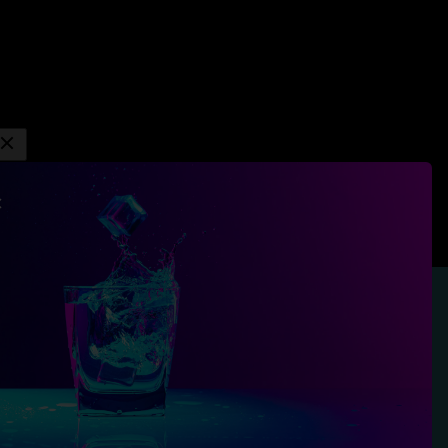
Budapest, Köröstói utca