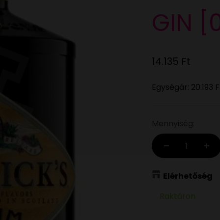
GIN [
Eladási ár
14.135 Ft
Egységár:
20.193 F
Mennyiség:
Elérhetőség
Raktáron