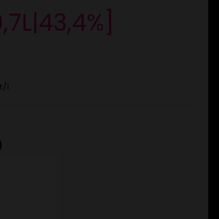
0,7L|43,4%]
t
/l