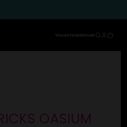
Keresés
Bejelentkez
Kosár
Viszonteladóknak
RICKS OASIUM