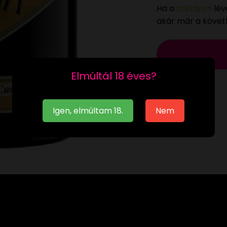
Ha a
raktáron
lév
akár már a köve
Elmúltál 18 éves?
Igen, elmúltam 18.
Nem
Leírás