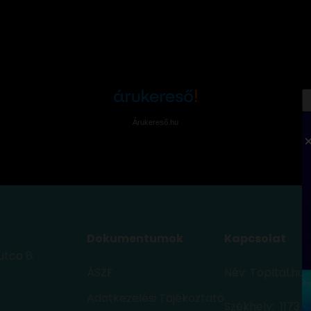
Árukereső.hu
Dokumentumok
Kapcsolat
utca 8.
ÁSZF
Név: TopItal.hu
Adatkezelési Tájékoztató
Székhely: 1173 