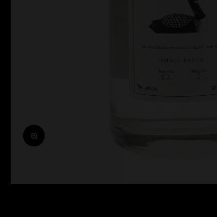
Zoomolás