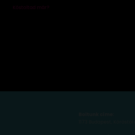
Boltunk címe:
1173 Budapest, Köröstói 