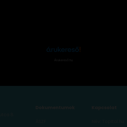
Árukereső.hu
Dokumentumok
Kapcsolat
utca 8.
ÁSZF
Név: TopItal.hu