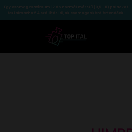
Egy csomag maximum 12 db normál méretű (0,5l-1l) palackot
tartalmazhat! A szállítási díjak csomagonként értendőek!
TopItal