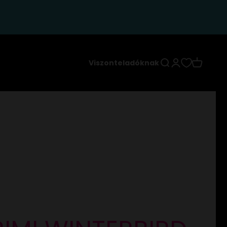
Keresés
Bejelentkezés
Kosár
Viszonteladóknak