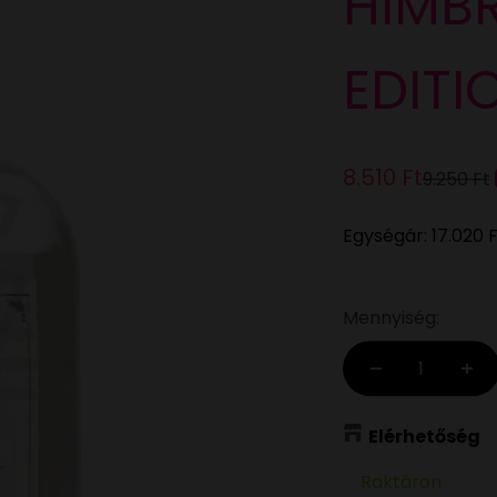
HIMBR
EDITI
Eladási ár
8.510 Ft
Normál 
9.250 Ft
Egységár:
17.020 
Mennyiség:
Elérhetőség
Raktáron