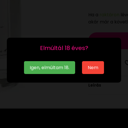
Ha a
raktáron
lév
akár már a köve
Elmúltál 18 éves?
Igen, elmúltam 18.
Nem
Leírás