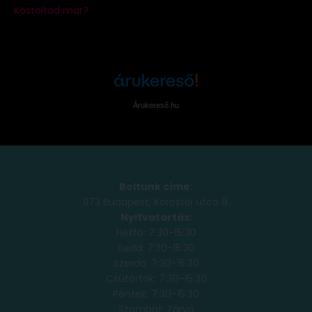
Árukereső.hu
Boltunk címe:
1173 Budapest, Köröstói utca 8.
Nyitvatartás:
Hétfő: 7:30-15:30
Kedd: 7:30-15:30
Szerda: 7:30-15:30
Csütörtök: 7:30-15:30
Péntek: 7:30-15:30
Szombat: Zárva