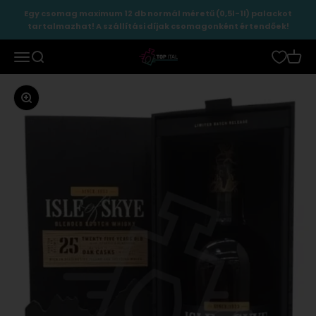
Ugrás a tartalomhoz
Egy csomag maximum 12 db normál méretű (0,5l-1l) palackot
tartalmazhat! A szállítási díjak csomagonként értendőek!
TopItal
Menü
Keresés
Kosár
Zoomolás