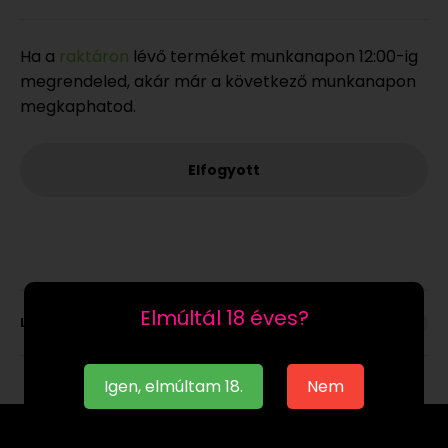
Ha a
raktáron
lévő terméket munkanapon 12:00-ig
megrendeled, akár már a következő munkanapon
megkaphatod.
Elfogyott
Elmúltál 18 éves?
Leírás
Igen, elmúltam 18.
Nem