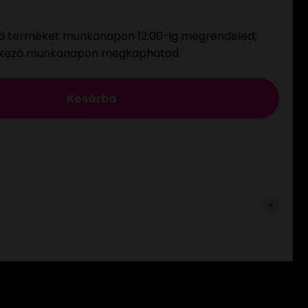
ő terméket munkanapon 12:00-ig megrendeled,
tkező munkanapon megkaphatod.
Kosárba