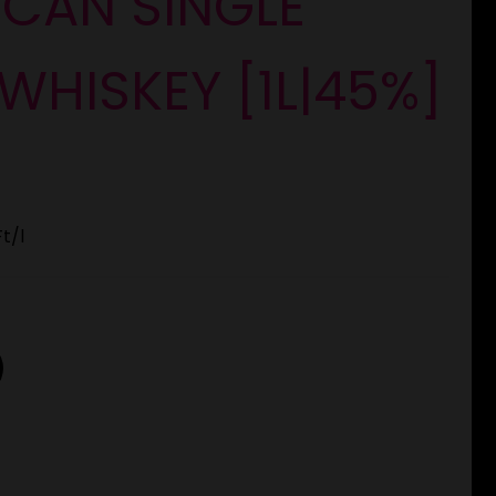
CAN SINGLE
WHISKEY [1L|45%]
Ft
/l