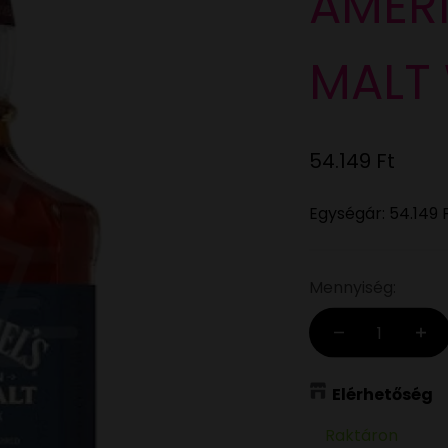
AMERI
MALT 
Eladási ár
54.149 Ft
Egységár:
54.149 
Mennyiség:
Elérhetőség
Raktáron