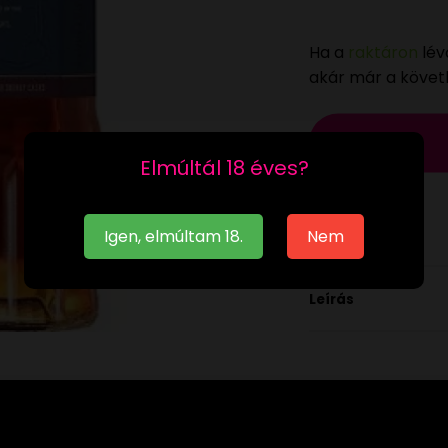
Ha a
raktáron
lév
akár már a köve
Elmúltál 18 éves?
Igen, elmúltam 18.
Nem
Leírás