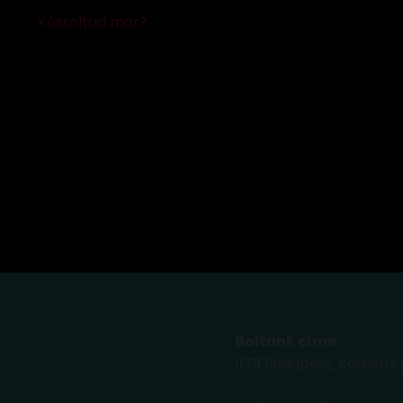
Boltunk címe:
1173 Budapest, Köröstói 