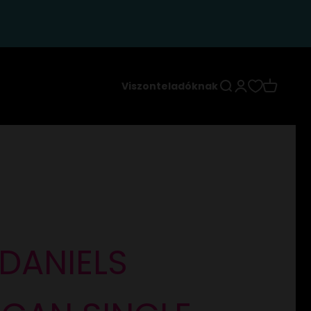
Keresés
Bejelentkezés
Kosár
Viszonteladóknak
DANIELS