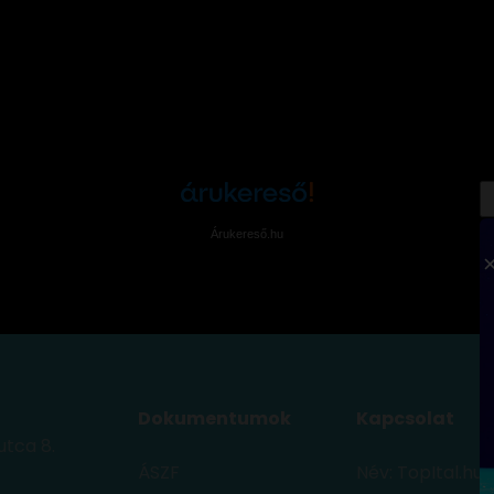
Árukereső.hu
Dokumentumok
Kapcsolat
utca 8.
ÁSZF
Név: TopItal.hu