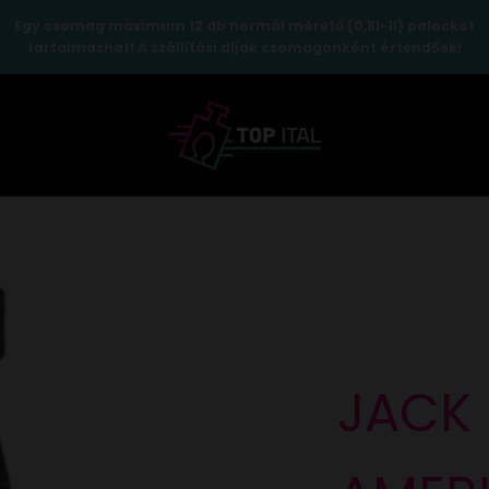
Egy csomag maximum 12 db normál méretű (0,5l-1l) palackot
tartalmazhat! A szállítási díjak csomagonként értendőek!
TopItal
JACK 