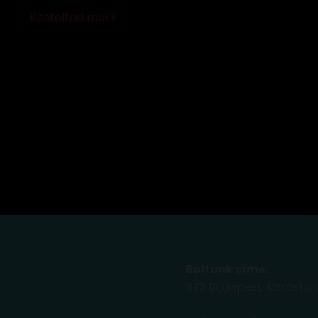
Boltunk címe:
1173 Budapest, Köröstói 