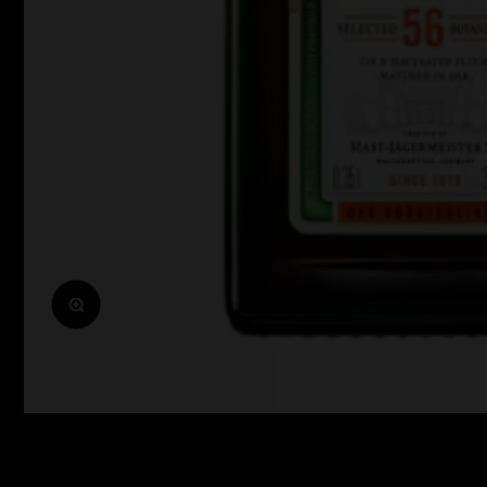
Zoomolás