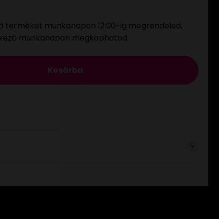
ő terméket munkanapon 12:00-ig megrendeled,
tkező munkanapon megkaphatod.
Kosárba