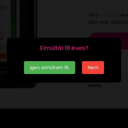
Ha a
raktáron
lév
akár már a köve
Elmúltál 18 éves?
Igen, elmúltam 18.
Nem
Leírás