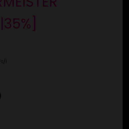
RMEISTER
L|35%]
Ft
/l