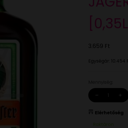
JAGE
[0,35
Eladási ár
3.659 Ft
Egységár:
10.454 
Mennyiség:
Elérhetőség
Raktáron