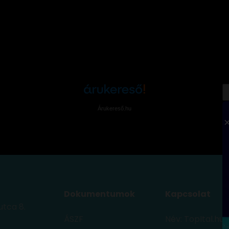
Árukereső.hu
Dokumentumok
Kapcsolat
utca 8.
ÁSZF
Név: TopItal.hu