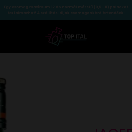
Egy csomag maximum 12 db normál méretű (0,5l-1l) palackot
tartalmazhat! A szállítási díjak csomagonként értendőek!
TopItal