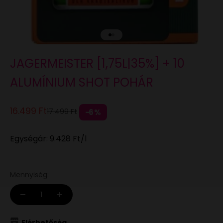
Ugrás a 1 elemre
Ugrás a 2 elemre
JAGERMEISTER [1,75L|35%] + 10
ALUMÍNIUM SHOT POHÁR
Eladási ár
16.499 Ft
Normál áron
17.499 Ft
6%
Egységár:
9.428 Ft
/l
Mennyiség:
Elérhetőség