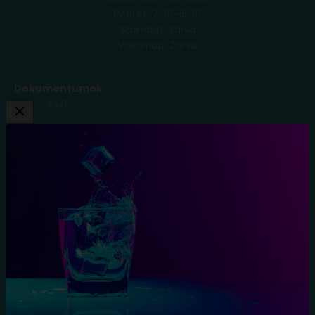
Péntek: 7:30-15:30
Szombat: Zárva
Vasárnap: Zárva
Dokumentumok
ÁSZF
Adatkezelési
Tájékoztató
Szállítási
Feltételek
Elállás a
szerződéstől
Blog
Kapcsolat