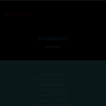
Árukereső.hu
Boltunk címe:
1173 Budapest, Köröstói utca 8.
Nyitvatartás:
Hétfő: 7:30-15:30
Kedd: 7:30-15:30
Szerda: 7:30-15:30
Csütörtök: 7:30-15:30