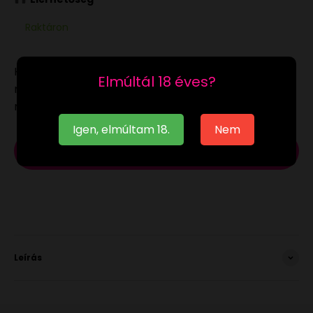
Raktáron
Ha a
raktáron
lévő terméket munkanapon 12:00-ig
Elmúltál 18 éves?
megrendeled, akár már a következő munkanapon
megkaphatod.
Igen, elmúltam 18.
Nem
Kosárba
Leírás