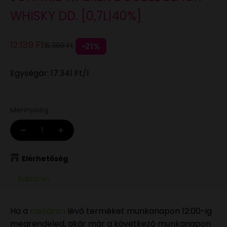
WHISKY DD. [0,7L|40%]
Eladási ár
12.139 Ft
Normál áron
15.399 Ft
21%
Egységár:
17.341 Ft
/l
Mennyiség:
Elérhetőség
Raktáron
Ha a
raktáron
lévő terméket munkanapon 12:00-ig
megrendeled, akár már a következő munkanapon