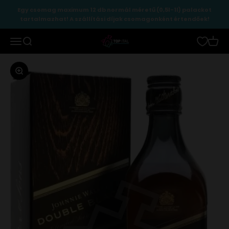
Ugrás a tartalomhoz
Egy csomag maximum 12 db normál méretű (0,5l-1l) palackot
tartalmazhat! A szállítási díjak csomagonként értendőek!
TopItal
Menü
Keresés
Kosár
Zoomolás