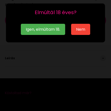
megkaphatod.
Elmúltál 18 éves?
Kosárba
Igen, elmúltam 18.
Nem
Leírás