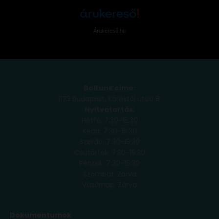
Árukereső.hu
Boltunk címe:
1173 Budapest, Köröstói utca 8.
Nyitvatartás:
Hétfő: 7:30-15:30
Kedd: 7:30-15:30
Szerda: 7:30-15:30
Csütörtök: 7:30-15:30
Péntek: 7:30-15:30
Szombat: Zárva
Vasárnap: Zárva
Dokumentumok