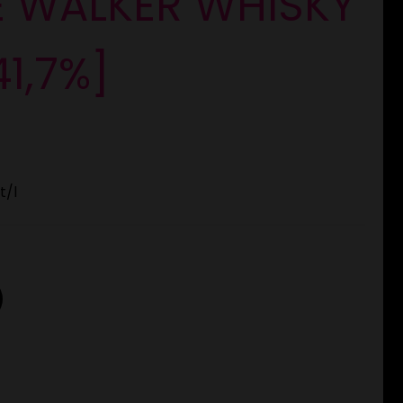
E WALKER WHISKY
41,7%]
t
/l