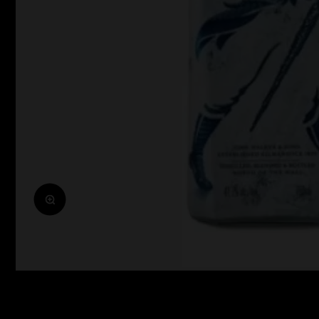
Zoomolás