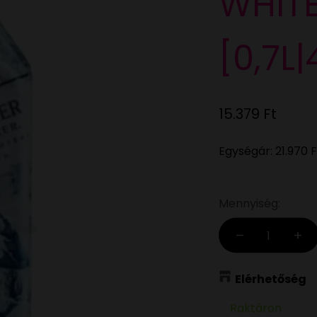
WHIT
[0,7L|
Eladási ár
15.379 Ft
Egységár:
21.970 F
Mennyiség:
Elérhetőség
Raktáron