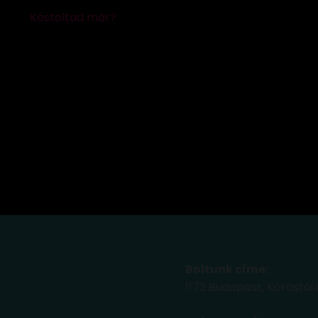
Boltunk címe:
1173 Budapest, Köröstói 