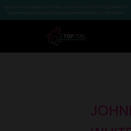
Egy csomag maximum 12 db normál méretű (0,5l-1l) palackot
tartalmazhat! A szállítási díjak csomagonként értendőek!
TopItal
JOHN