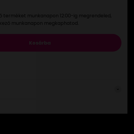
ő terméket munkanapon 12:00-ig megrendeled,
tkező munkanapon megkaphatod.
Kosárba