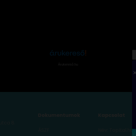
Árukereső.hu
Dokumentumok
Kapcsolat
utca 8.
ÁSZF
Név: TopItal.hu