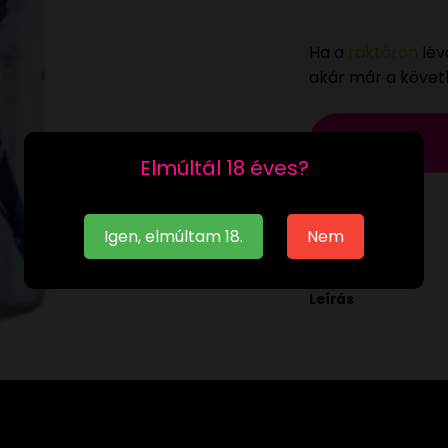
Ha a
raktáron
lév
akár már a köve
Elmúltál 18 éves?
Igen, elmúltam 18.
Nem
Leírás