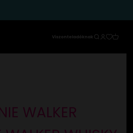
Keresés
Bejelentkezés
Kosár
Viszonteladóknak
NIE WALKER