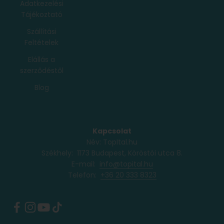
Adatkezelési
Tájékoztató
Szállítási
Feltételek
Elállás a
szerződéstől
Blog
Kapcsolat
Név: TopItal.hu
Székhely: 1173 Budapest, Köröstói utca 8.
E-mail:
info@topital.hu
Telefon: ‭
+36 20 333 8323