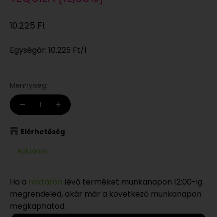
Eladási ár
10.225 Ft
Egységár:
10.225 Ft
/l
Mennyiség:
Elérhetőség
Raktáron
Ha a
raktáron
lévő terméket munkanapon 12:00-ig
megrendeled, akár már a következő munkanapon
megkaphatod.