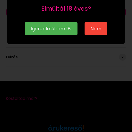
Elmúltál 18 éves?
Kosárba
Igen, elmúltam 18.
Nem
Leírás