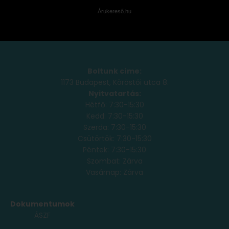
Árukereső.hu
Boltunk címe:
1173 Budapest, Köröstói utca 8.
Nyitvatartás:
Hétfő: 7:30-15:30
Kedd: 7:30-15:30
Szerda: 7:30-15:30
Csütörtök: 7:30-15:30
Péntek: 7:30-15:30
Szombat: Zárva
Vasárnap: Zárva
Dokumentumok
ÁSZF