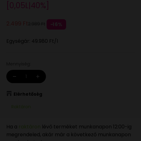
[0,05L|40%]
Eladási ár
2.499 Ft
Normál áron
2.989 Ft
16%
Egységár:
49.980 Ft
/l
Mennyiség:
Elérhetőség
Raktáron
Ha a
raktáron
lévő terméket munkanapon 12:00-ig
megrendeled, akár már a következő munkanapon