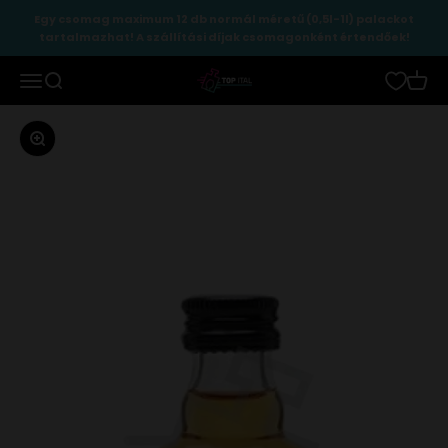
Ugrás a tartalomhoz
Egy csomag maximum 12 db normál méretű (0,5l-1l) palackot
tartalmazhat! A szállítási díjak csomagonként értendőek!
TopItal
Menü
Keresés
Kosár
Zoomolás