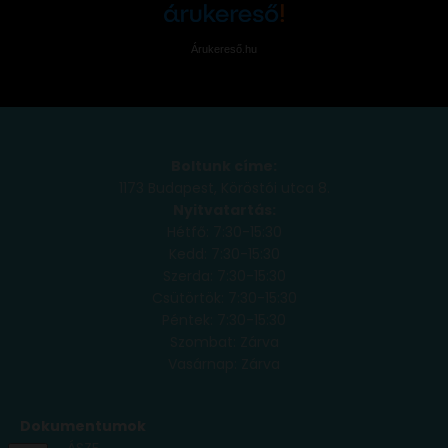
Árukereső.hu
Boltunk címe:
1173 Budapest, Köröstói utca 8.
Nyitvatartás:
Hétfő: 7:30-15:30
Kedd: 7:30-15:30
Szerda: 7:30-15:30
Csütörtök: 7:30-15:30
Péntek: 7:30-15:30
Szombat: Zárva
Vasárnap: Zárva
Dokumentumok