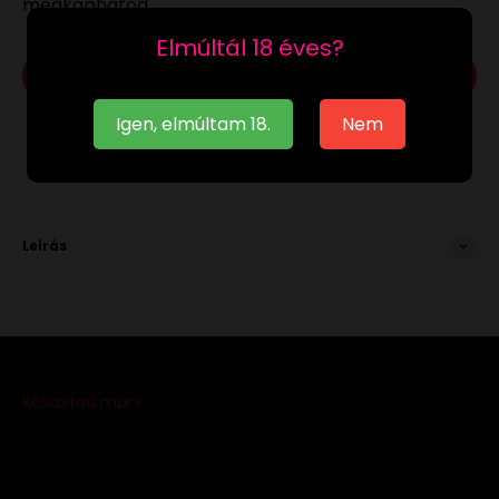
megkaphatod.
Elmúltál 18 éves?
Kosárba
Igen, elmúltam 18.
Nem
Leírás