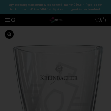
Ugrás a tartalomhoz
Egy csomag maximum 12 db normál méretű (0,5l-1l) palackot
tartalmazhat! A szállítási díjak csomagonként értendőek!
TopItal
Menü
Keresés
Kosár
Zoomolás