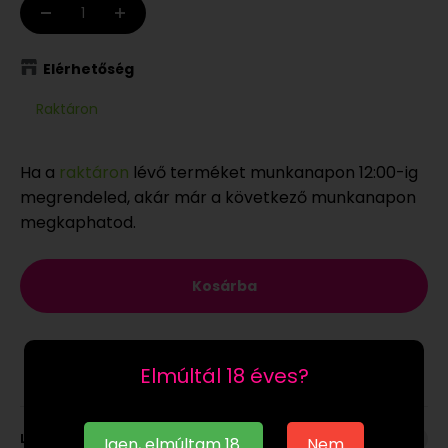
Elérhetőség
Raktáron
Ha a
raktáron
lévő terméket munkanapon 12:00-ig
megrendeled, akár már a következő munkanapon
megkaphatod.
Kosárba
Elmúltál 18 éves?
Leírás
Igen, elmúltam 18.
Nem