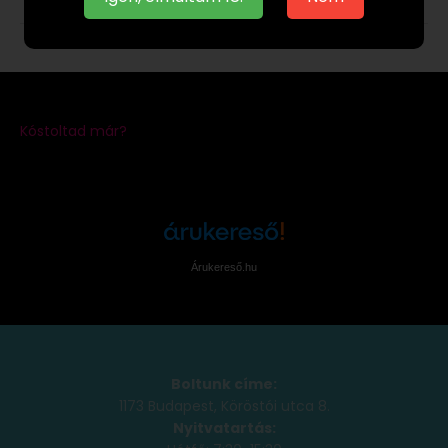
Árukereső.hu
Boltunk címe:
1173 Budapest, Köröstói utca 8.
Nyitvatartás: