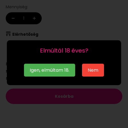
Mennyiség:
Elérhetőség
Raktáron
Elmúltál 18 éves?
Ha a
raktáron
lévő terméket munkanapon 12:00-ig
Igen, elmúltam 18.
Nem
megrendeled, akár már a következő munkanapon
megkaphatod.
Kosárba