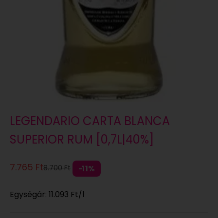
LEGENDARIO CARTA BLANCA
SUPERIOR RUM [0,7L|40%]
Eladási ár
7.765 Ft
Normál áron
8.700 Ft
11%
Egységár:
11.093 Ft
/l