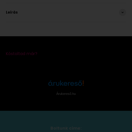
Leírás
Árukereső.hu
Boltunk címe: