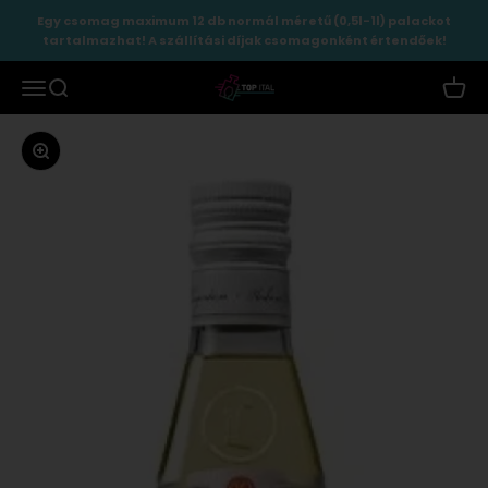
Ugrás a tartalomhoz
Egy csomag maximum 12 db normál méretű (0,5l-1l) palackot
tartalmazhat! A szállítási díjak csomagonként értendőek!
TopItal
Menü
Keresés
Kosár
Zoomolás