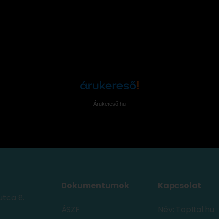
Árukereső.hu
Dokumentumok
Kapcsolat
utca 8.
ÁSZF
Név: TopItal.hu