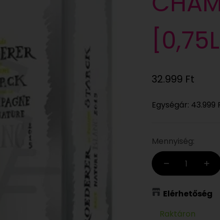
CHAM
[0,75L
Eladási ár
32.999 Ft
Egységár:
43.999 
Mennyiség:
Elérhetőség
Raktáron