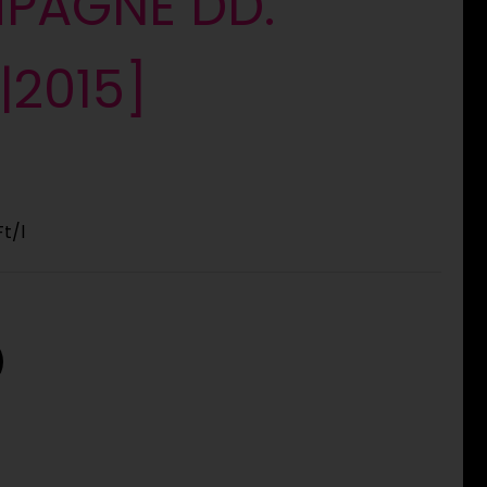
PAGNE DD.
|2015]
Ft
/l