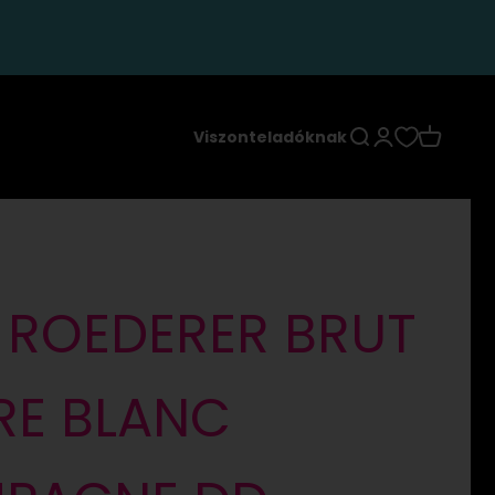
Keresés
Bejelentkezés
Kosár
Viszonteladóknak
 ROEDERER BRUT
RE BLANC