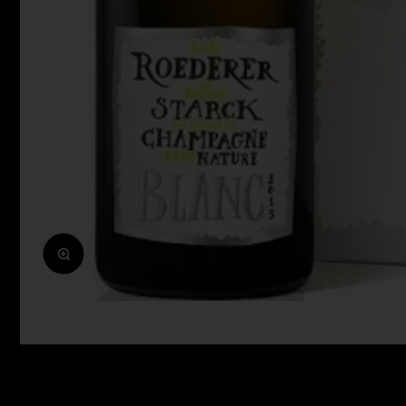
Zoomolás