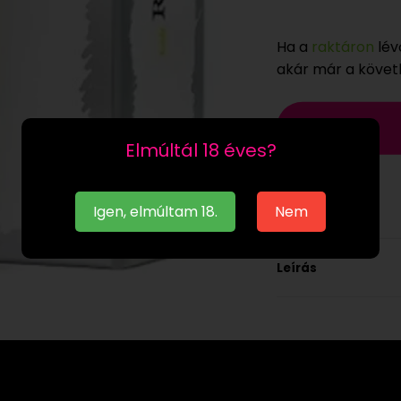
Ha a
raktáron
lév
akár már a köve
Elmúltál 18 éves?
Igen, elmúltam 18.
Nem
Leírás