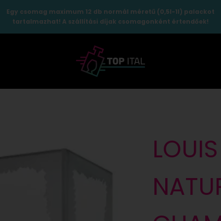
Egy csomag maximum 12 db normál méretű (0,5l-1l) palackot
tartalmazhat! A szállítási díjak csomagonként értendőek!
TopItal
LOUIS
NATU