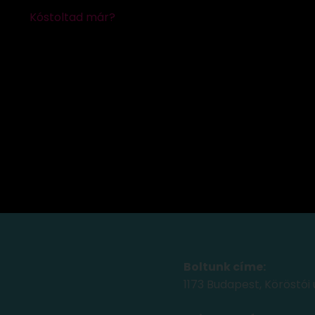
Boltunk címe:
1173 Budapest, Köröstói 