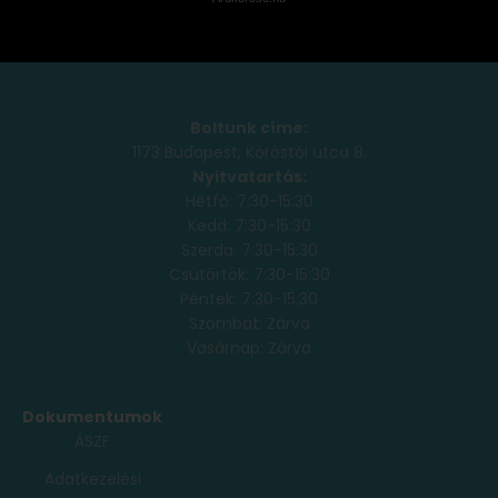
Boltunk címe:
1173 Budapest, Köröstói utca 8.
Nyitvatartás:
Hétfő: 7:30-15:30
Kedd: 7:30-15:30
Szerda: 7:30-15:30
Csütörtök: 7:30-15:30
Péntek: 7:30-15:30
Szombat: Zárva
Vasárnap: Zárva
Dokumentumok
ÁSZF
Adatkezelési