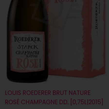
LOUIS ROEDERER BRUT NATURE
ROSÉ CHAMPAGNE DD. [0,75L|2015]