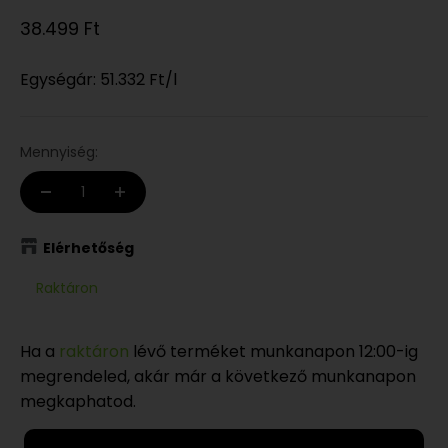
Eladási ár
38.499 Ft
Egységár:
51.332 Ft
/l
Mennyiség:
Elérhetőség
Raktáron
Ha a
raktáron
lévő terméket munkanapon 12:00-ig
megrendeled, akár már a következő munkanapon
megkaphatod.