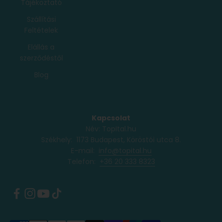
Tájékoztató
Szállítási
Feltételek
Elállás a
szerződéstől
Blog
Kapcsolat
Név: TopItal.hu
Székhely: 1173 Budapest, Köröstói utca 8.
E-mail:
info@topital.hu
Telefon: ‭
+36 20 333 8323