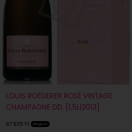
LOUIS ROEDERER ROSÉ VINTAGE
CHAMPAGNE DD. [1,5L|2013]
Eladási ár
67.935 Ft
Elfogyott