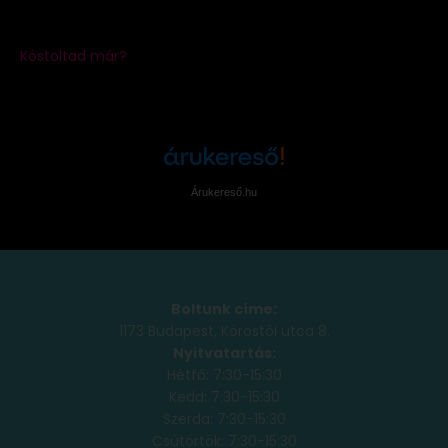
Árukereső.hu
Boltunk címe:
1173 Budapest, Köröstói utca 8.
Nyitvatartás:
Hétfő: 7:30-15:30
Kedd: 7:30-15:30
Szerda: 7:30-15:30
Csütörtök: 7:30-15:30