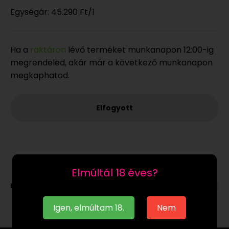
Egységár:
45.290 Ft
/l
Ha a
raktáron
lévő terméket munkanapon 12:00-ig
megrendeled, akár már a következő munkanapon
megkaphatod.
Elfogyott
Elmúltál 18 éves?
Leírás
Igen, elmúltam 18.
Nem