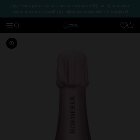
Ugrás a tartalomhoz
Egy csomag maximum 12 db normál méretű (0,5l-1l) palackot
tartalmazhat! A szállítási díjak csomagonként értendőek!
TopItal
Menü
Keresés
Kosár
Zoomolás