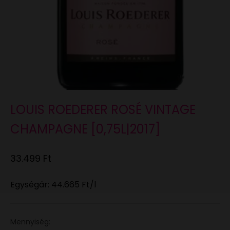
LOUIS ROEDERER ROSÉ VINTAGE
CHAMPAGNE [0,75L|2017]
Eladási ár
33.499 Ft
Egységár:
44.665 Ft
/l
Mennyiség: