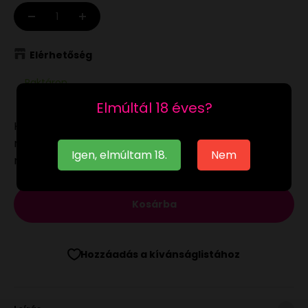
Elérhetőség
Raktáron
Elmúltál 18 éves?
Ha a
raktáron
lévő terméket munkanapon 12:00-ig
megrendeled, akár már a következő munkanapon
Igen, elmúltam 18.
Nem
megkaphatod.
Kosárba
Hozzáadás a kívánságlistához