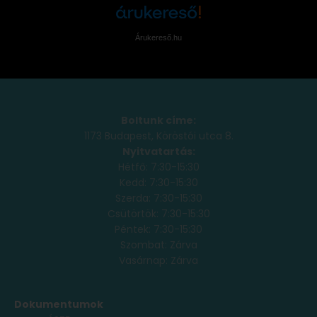
Árukereső.hu
Boltunk címe:
1173 Budapest, Köröstói utca 8.
Nyitvatartás:
Hétfő: 7:30-15:30
Kedd: 7:30-15:30
Szerda: 7:30-15:30
Csütörtök: 7:30-15:30
Péntek: 7:30-15:30
Szombat: Zárva
Vasárnap: Zárva
Dokumentumok