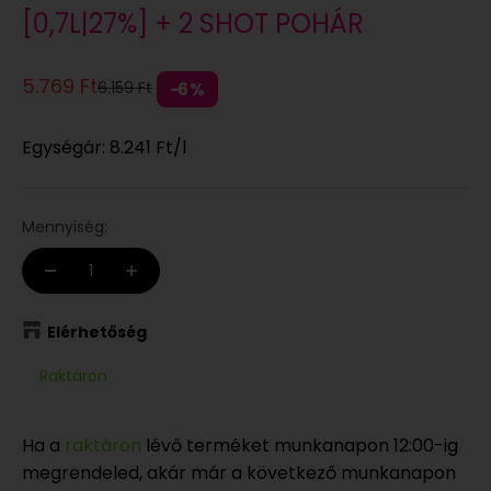
[0,7L|27%] + 2 SHOT POHÁR
Eladási ár
5.769 Ft
Normál áron
6.159 Ft
6%
Egységár:
8.241 Ft
/l
Mennyiség:
Elérhetőség
Raktáron
Ha a
raktáron
lévő terméket munkanapon 12:00-ig
megrendeled, akár már a következő munkanapon