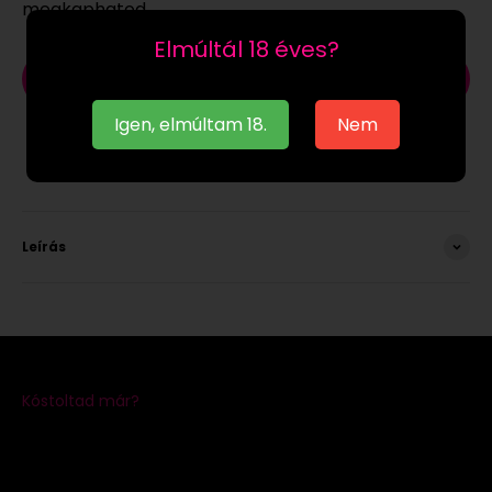
megkaphatod.
Elmúltál 18 éves?
Kosárba
Igen, elmúltam 18.
Nem
Leírás