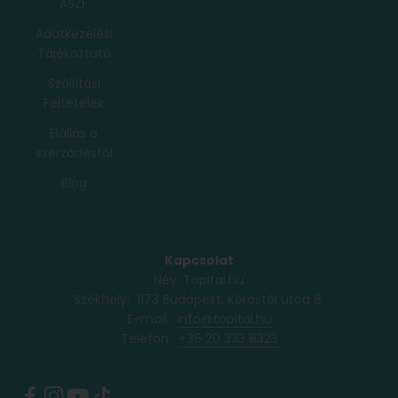
ÁSZF
Adatkezelési
Tájékoztató
Szállítási
Feltételek
Elállás a
szerződéstől
Blog
Kapcsolat
Név: TopItal.hu
Székhely: 1173 Budapest, Köröstói utca 8.
E-mail:
info@topital.hu
Telefon: ‭
+36 20 333 8323