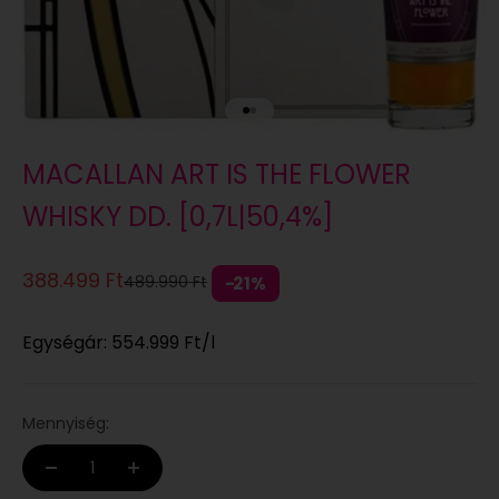
Ugrás a 1 elemre
Ugrás a 2 elemre
MACALLAN ART IS THE FLOWER
WHISKY DD. [0,7L|50,4%]
Eladási ár
388.499 Ft
Normál áron
489.990 Ft
21%
Egységár:
554.999 Ft
/l
Mennyiség: