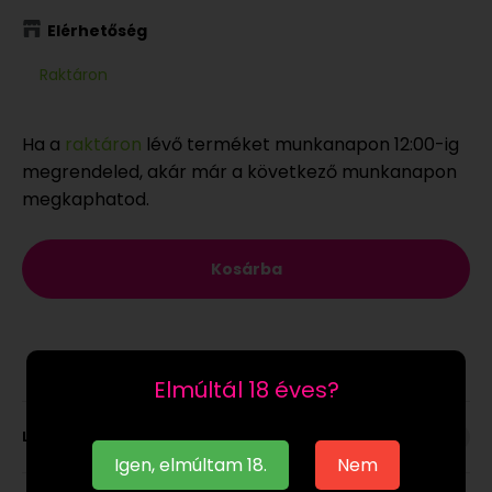
Elérhetőség
Raktáron
Ha a
raktáron
lévő terméket munkanapon 12:00-ig
megrendeled, akár már a következő munkanapon
megkaphatod.
Kosárba
Elmúltál 18 éves?
Leírás
Igen, elmúltam 18.
Nem