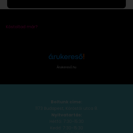
Árukereső.hu
Boltunk címe:
1173 Budapest, Köröstói utca 8.
Nyitvatartás:
Hétfő: 7:30-15:30
Kedd: 7:30-15:30