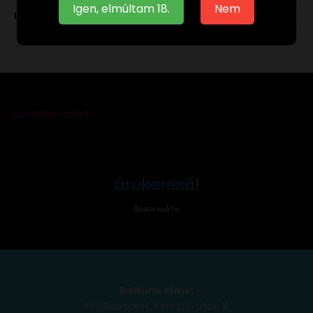
Igen, elmúltam 18.
Nem
Leírás
Árukereső.hu
Boltunk címe:
1173 Budapest, Köröstói utca 8.