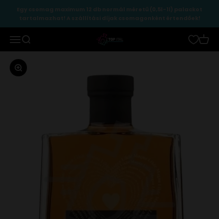
Ugrás a tartalomhoz
Egy csomag maximum 12 db normál méretű (0,5l-1l) palackot
tartalmazhat! A szállítási díjak csomagonként értendőek!
TopItal
Menü
Keresés
Kosár
Zoomolás