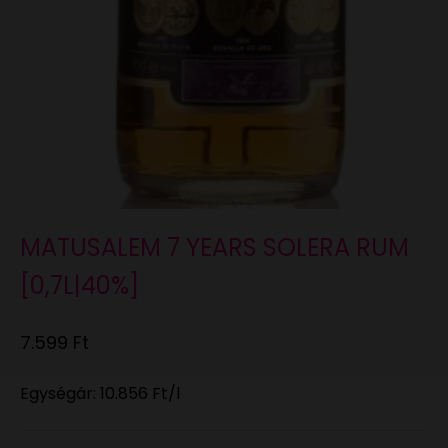
MATUSALEM 7 YEARS SOLERA RUM
[0,7L|40%]
Eladási ár
7.599 Ft
Egységár:
10.856 Ft
/l