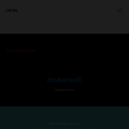
Leírás
Árukereső.hu
Boltunk címe: