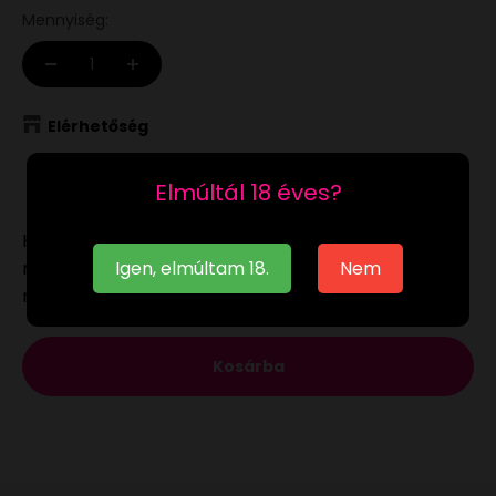
Mennyiség:
Elérhetőség
Raktáron
Elmúltál 18 éves?
Ha a
raktáron
lévő terméket munkanapon 12:00-ig
Igen, elmúltam 18.
Nem
megrendeled, akár már a következő munkanapon
megkaphatod.
Kosárba