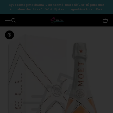
Ugrás a tartalomhoz
Egy csomag maximum 12 db normál méretű (0,5l-1l) palackot
tartalmazhat! A szállítási díjak csomagonként értendőek!
TopItal
Menü
Keresés
Kosár
Zoomolás