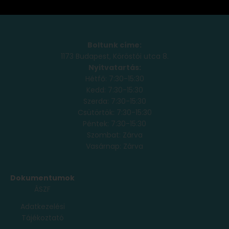
Boltunk címe:
1173 Budapest, Köröstói utca 8.
Nyitvatartás:
Hétfő: 7:30-15:30
Kedd: 7:30-15:30
Szerda: 7:30-15:30
Csütörtök: 7:30-15:30
Péntek: 7:30-15:30
Szombat: Zárva
Vasárnap: Zárva
Dokumentumok
ÁSZF
Adatkezelési
Tájékoztató