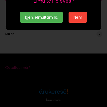
Elmúltál 18 éves?
Igen, elmúltam 18.
Nem
Leírás
Árukereső.hu