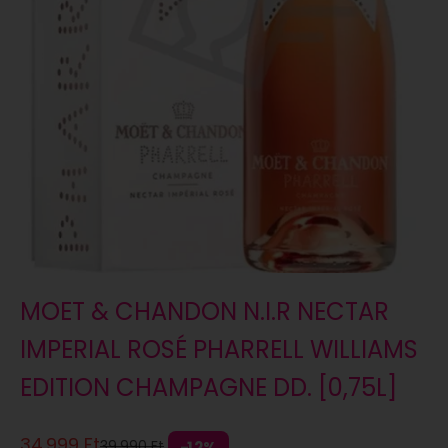
MOET & CHANDON N.I.R NECTAR
IMPERIAL ROSÉ PHARRELL WILLIAMS
EDITION CHAMPAGNE DD. [0,75L]
Eladási ár
34.999 Ft
Normál áron
39.990 Ft
12%